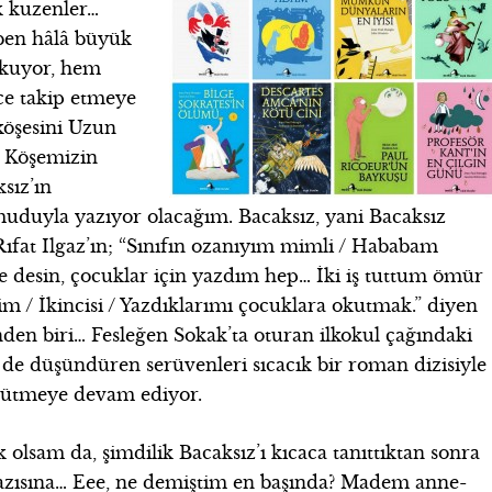
k kuzenler…
 ben hâlâ büyük
okuyor, hem
e takip etmeye
öşesini Uzun
Köşemizin
sız’ın
umuduyla yazıyor olacağım. Bacaksız, yani Bacaksız
 Rıfat Ilgaz’ın; “Sınıfın ozanıyım mimli / Hababam
se desin, çocuklar için yazdım hep… İki iş tuttum ömür
im / İkincisi / Yazdıklarımı çocuklara okutmak.” diyen
en biri… Fesleğen Sokak’ta oturan ilkokul çağındaki
e düşündüren serüvenleri sıcacık bir roman dizisiyle
üyütmeye devam ediyor.
olsam da, şimdilik Bacaksız’ı kıcaca tanıttıktan sonra
 yazısına… Eee, ne demiştim en başında? Madem anne-