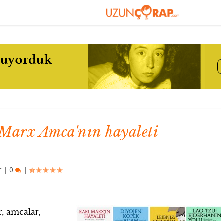
 Marx Amca'nın hayaleti
r
|
0
|
r, amcalar,