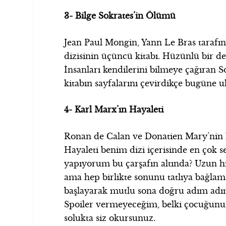
3- Bilge Sokrates’in Ölümü
Jean Paul Mongin, Yann Le Bras tarafın
dizisinin üçüncü kitabı. Hüzünlü bir des
İnsanları kendilerini bilmeye çağıran So
kitabın sayfalarını çevirdikçe bugüne u
4- Karl Marx’ın Hayaleti
Ronan de Calan ve Donatien Mary’nin k
Hayaleti benim dizi içerisinde en çok
yapıyorum bu çarşafın altında? Uzun hik
ama hep birlikte sonunu tatlıya bağlam
başlayarak mutlu sona doğru adım adım
Spoiler vermeyeceğim, belki çocuğunuza
solukta siz okursunuz.