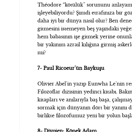
Théodore “kötülük” sorununu anlayamam
işleyebiliyordu? Şimdi etrafınıza bir g
daha iyi bir dünya nasıl olur? Ben den
gitmesini istemeyen beş yaşındaki yeğ
hem babasının işe gitmek yerine onunla
bir yakınım azrail kılığına girmiş aske
mi?
7- Paul Ricoeur’ün Baykuşu
Olivier Abel’in yazıp Eunwha Le’nin 
Filozoflar dizisinin yedinci kitabı. Bak
kitapları ve anılarıyla baş başa, çalı
sormak için dünyanın dört bir yanını 
birlikte filozofumuz yeni bir yolun baş
8- Diyojen: Köpek Adam