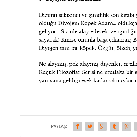
Dizinin sekizinci ve şimdilik son kitab
olduğu Diyojen: Köpek Adam… oldukça eğl
geliyor… Sizinle alay edecek, zenginli
sayacak! Kimse onunla başa çıkamaz; 
Diyojen tam bir köpek: Özgür, öfkeli, 
Ne alaymış, pek alaymış diyenler, tırtıll
Küçük Filozoflar Serisi’ne mutlaka bir 
yan yana geldiği eşek kadar olmuş bir
PAYLAŞ: