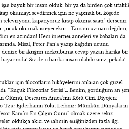
 işte büyük bir insan olduk, bir ya da birden çok ufaklı
itap okumayı sevdirmek için ne yapmalı bu köşede
 televizyonu kapatıyoruz kitap okuma saati” derseniz
 bir çocuk okumak isteyecektir… Tamam uzman değilim,
m en azından! Hem internet anneleri ve babaları da
rında. Misal, Peter Pan’a yazıp kağıdın ucunu
ak denize bıraktığım mektubuma cevap yazan harika bir
hayatımda! Siz de o harika insan olabilirsiniz, pekala!
cuklar için filozofların hikâyelerini anlatan çok güzel
ladı: “Küçük Filozoflar Serisi”… Benim, gördüğüm an şe
s’in Ölümü, Descartes Amca’nın Kötü Cini, Diyojen:
ao-Tzu: Ejderhanın Yolu, Leibniz: Mümkün Dünyaların
fesör Kant’ın En Çılgın Günü” olmak üzere sekiz
eler oldukça akıcı ve tahmin ettiğinizden fazla ilgi