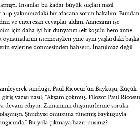
ıştı: İnsanlar bu kadar büyük suçları nasıl
öz atıp yakınınızdaki bir afacana sorun bakalım. Bundan
edim ve enteresan cevaplar aldım. Annesinin işe
enim için daha iyi bir dünyanın tek koşulu hem anne
 oynamalarını istemesiyken yine aynı yaşlardaki başka
rlerin evlerine dönmesinden bahsetti. İnanılmaz değil
resimleyerek sunduğu Paul Ricoeur’ün Baykuşu, Küçük
ın giriş yazısı nasıl; “Akşam çökmüş. Filozof Paul Ricoeu
şmaya devam ediyor. Zamanının düşünürlerine sorular
dolaşmıştı. Şimdiyse omuzuna tünemiş baykuşuyla
langıcında.” Bu yola çıkmaya hazır mısınız?