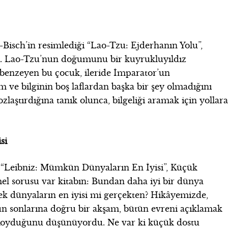
isch’in resimlediği “Lao-Tzu: Ejderhanın Yolu”,
abı. Lao-Tzu’nun doğumunu bir kuyrukluyıldız
enzeyen bu çocuk, ileride İmparator’un
 ve bilginin boş laflardan başka bir şey olmadığını
zlaştırdığına tanık olunca, bilgeliği aramak için yollar
si
ı “Leibniz: Mümkün Dünyaların En İyisi”, Küçük
 temel sorusu var kitabın: Bundan daha iyi bir dünya
ek dünyaların en iyisi mi gerçekten? Hikâyemizde,
n sonlarına doğru bir akşam, bütün evreni açıklamak
yı koyduğunu düşünüyordu. Ne var ki küçük dostu