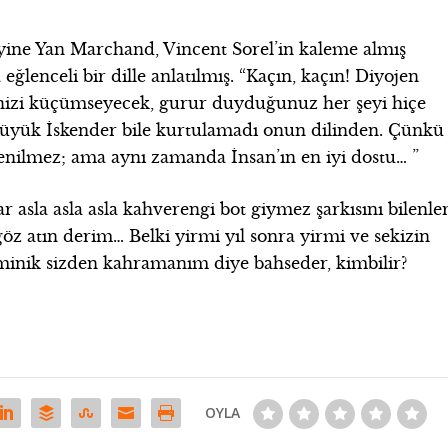
ı yine Yan Marchand, Vincent Sorel’in kaleme almış
enceli bir dille anlatılmış. “Kaçın, kaçın! Diyojen
ğinizi küçümseyecek, gurur duyduğunuz her şeyi hiçe
Büyük İskender bile kurtulamadı onun dilinden. Çünkü
yenilmez; ama aynı zamanda İnsan’ın en iyi dostu… ”
ar asla asla asla kahverengi bot giymez şarkısını bilenler
göz atın derim… Belki yirmi yıl sonra yirmi ve sekizin
 minik sizden kahramanım diye bahseder, kimbilir?
OYLA