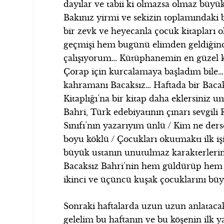
dayılar ve tabii ki olmazsa olmaz büyü
Bakınız yirmi ve sekizin toplamındaki
bir zevk ve heyecanla çocuk kitapları 
geçmişi hem bugünü elimden geldiğinc
çalışıyorum… Kütüphanemin en güzel k
Çorap için kurcalamaya başladım bile…
kahramanı Bacaksız… Haftada bir Bacak
Kitaplığı’na bir kitap daha eklersiniz 
Bahri, Türk edebiyatının çınarı sevgili
Sınıfı’nın yazarıyım ünlü / Kim ne der
boyu köklü / Çocukları okutmaktı ilk iş
büyük ustanın unutulmaz karakterlerind
Bacaksız Bahri’nin hem güldürüp hem d
ikinci ve üçüncü kuşak çocuklarını b
Sonraki haftalarda uzun uzun anlatacak 
gelelim bu haftanın ve bu köşenin ilk