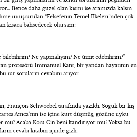
li bir giriş yapmalarını ve kendi sorularının peşinden
iyor… Bence daha güzel olan kısmı ise aramızda kalsın
elime tutuşturulan “Felsefenin Temel İlkeleri”nden çok
ptan kısaca bahsedecek olursam:
“Ne bilebilirim? Ne yapmalıyım? Ne ümit edebilirim?”
yaran profesörü Immanuel Kant, bir yandan hayatının en
u tür soruların cevabını arıyor.
in, François Schwoebel tarafında yazıldı. Soğuk bir kış
cartes Amca’nın ise içine kurt düşmüş, gözüne uyku
yor mu? Acaba Kötü Cin beni kandırıyor mu? Yoksa bu
rın cevabı kitabın içinde gizli.