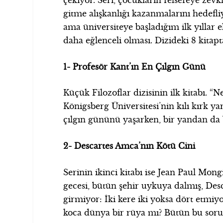
çekiyor. Seri, çocukların felsefeye zevk
gitme alışkanlığı kazanmalarını hedefl
ama üniversiteye başladığım ilk yıllar 
daha eğlenceli olması. Dizideki 8 kita
1-
Profesör Kant’ın En Çılgın Günü
Küçük Filozoflar dizisinin ilk kitabı. 
Königsberg Üniversitesi’nin kılı kırk 
çılgın gününü yaşarken, bir yandan da b
2- Descartes Amca’nın Kötü Cini
Serinin ikinci kitabı ise Jean Paul Mong
gecesi, bütün şehir uykuya dalmış, Des
girmiyor: İki kere iki yoksa dört etmi
koca dünya bir rüya mı? Bütün bu sorula