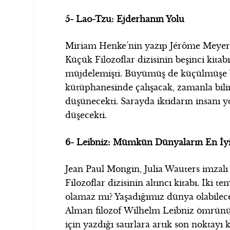
5- Lao-Tzu: Ejderhanın Yolu
Miriam Henke’nin yazıp Jérôme Meyer-B
Küçük Filozoflar dizisinin beşinci kit
müjdelemişti. Büyümüş de küçülmüşe b
kütüphanesinde çalışacak, zamanla bilim
düşünecekti. Sarayda iktidarın insanı yo
düşecekti.
6- Leibniz: Mümkün Dünyaların En İyi
Jean Paul Mongin, Julia Wauters imzal
Filozoflar dizisinin altıncı kitabı. İki
olamaz mı? Yaşadığımız dünya olabilec
Alman filozof Wilhelm Leibniz ömrünü
için yazdığı satırlara artık son nokta