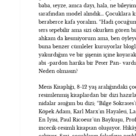
baba, teyze, amca dayı, hala, ne bileyim
tarafından model alındık… Çocuklara k
beraberce kafa yoralım. “Hadi çocuğum
ters tepebilir ama sizi okurken gören
ahkam da kesmiyorum ama, ben öyleydi
buna benzer cümleler kuruyorlar blogla
yaktırdığım ve bir şişenin içine koyar
abi -pardon harika bir Peter Pan- vardı 
Neden olmasın?
Metis Kitaplığı, 8-12 yaş aralığındaki ço
resimlenmiş kitaplardan bir dizi hazır
nidalar attığım bu dizi; “Bilge Sokrate
Köpek Adam, Karl Marx’ın Hayaleti, L
En İyisi, Paul Ricoeur’ün Baykuşu, Pro
incecik-resimli kitaptan oluşuyor. Hikây