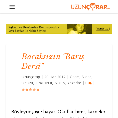
Bacaksızın "Barış
Dersi"
Uzunçorap
|
20 Haz 2012
|
Genel
,
Slider
,
UZUNÇORAP’IN İÇİNDEN
,
Yazarlar
|
0
|
Böyleymiş işte hayat. Okullar biter, karneler