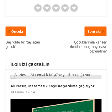
Önceki
Sonraki
Başrolde bir 'taş atan
Çocuklarımla kanser
çocuk'
hakkında konuşmayı nasıl
öğrendim?
İLGINIZI ÇEKEBILIR
Ali Nesin, Matematik Köyü’ne yardıma çağırıyor!
14 Temmuz 2014