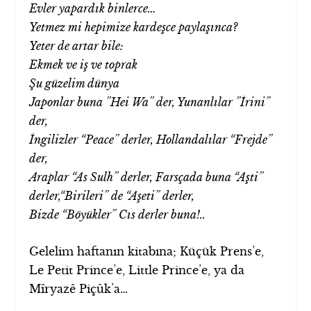
Evler yapardık binlerce…
Yetmez mi hepimize kardeşce paylaşınca?
Yeter de artar bile:
Ekmek ve iş ve toprak
Şu güzelim dünya
Japonlar buna ”Hei Wa” der, Yunanlılar ”İrini”
der,
İngilizler “Peace” derler, Hollandalılar “Frejde”
der,
Araplar “As Sulh” derler, Farsçada buna “Aşti”
derler,“Birileri” de “Aşeti” derler,
Bizde “Böyükler” Cıs derler buna!..
Gelelim haftanın kitabına; Küçük Prens’e,
Le Petit Prince’e, Little Prince’e, ya da
Mîryazê Piçûk’a…