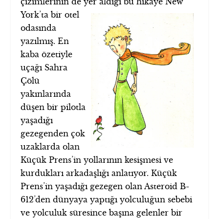
çizimlerinin de yer aldığı bu hikâye New
York’ta bir otel
odasında
yazılmış. En
kaba özetiyle
uçağı Sahra
Çölü
yakınlarında
düşen bir pilotla
yaşadığı
gezegenden çok
uzaklarda olan
Küçük Prens’in yollarının kesişmesi ve
kurdukları arkadaşlığı anlatıyor. Küçük
Prens’in yaşadığı gezegen olan Asteroid B-
612’den dünyaya yaptığı yolculuğun sebebi
ve yolculuk süresince başına gelenler bir