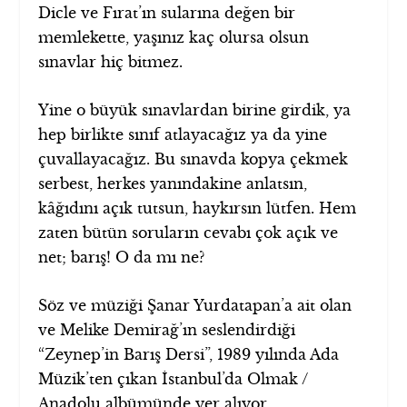
Dicle ve Fırat’ın sularına değen bir
memlekette, yaşınız kaç olursa olsun
sınavlar hiç bitmez.
Yine o büyük sınavlardan birine girdik, ya
hep birlikte sınıf atlayacağız ya da yine
çuvallayacağız. Bu sınavda kopya çekmek
serbest, herkes yanındakine anlatsın,
kâğıdını açık tutsun, haykırsın lütfen. Hem
zaten bütün soruların cevabı çok açık ve
net; barış! O da mı ne?
Söz ve müziği Şanar Yurdatapan’a ait olan
ve Melike Demirağ’ın seslendirdiği
“Zeynep’in Barış Dersi”, 1989 yılında Ada
Müzik’ten çıkan İstanbul’da Olmak /
Anadolu albümünde yer alıyor.