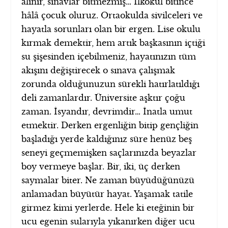
alınır, sınavlar bitmezmiş… İlkokul bitince
hâlâ çocuk oluruz. Ortaokulda sivilceleri ve
hayatla sorunları olan bir ergen.
Lise okulu
kırmak demektir, hem artık başkasının içtiği
su şişesinden içebilmeniz, hayatınızın tüm
akışını değiştirecek o sınava çalışmak
zorunda olduğunuzun sürekli hatırlatıldığı
deli zamanlardır. Üniversite aşktır çoğu
zaman. İsyandır, devrimdir… İnatla umut
etmektir. Derken ergenliğin bitip gençliğin
başladığı yerde kaldığınız süre henüz beş
seneyi geçmemişken saçlarınızda beyazlar
boy vermeye başlar. Bir, iki, üç derken
saymalar biter. Ne zaman büyüdüğünüzü
anlamadan büyütür hayat. Yaşamak tatile
girmez kimi yerlerde. Hele ki eteğinin bir
ucu egenin sularıyla yıkanırken diğer ucu