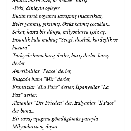
Anlatırmısın bize, ne demek “Barış“?
-Peki, dinleyin öyleyse
Bütün tarih boyunca savaşmış insancıklar,
Evler yanmış, yıkılmış, öksüz kalmış çocuklar…
Sakat, hasta bir dünya, milyonlarca işsiz aç,
İnsanlık hâlâ muhtaç “Sevgi, dostluk, kardeşlik ve
huzura”
Türkçede buna barış derler, barış derler, barış
derler
Amerikalılar ”Peace” derler,
Rusçada buna “Mir” derler,
Fransızlar “éLa Paix” derler, İspanyollar “La
Paz“ derler,
Almanlar ”Der Frieden” der, İtalyanlar ”İl Pace”
der buna…
Bir savaş uçağına gömdüğümüz parayla
Milyonlarca aç doyar