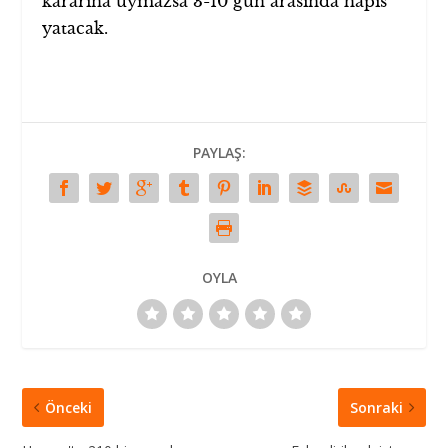
kararına uymazsa 3-10 gün arasında hapis
yatacak.
PAYLAŞ:
OYLA
Önceki
Sonraki