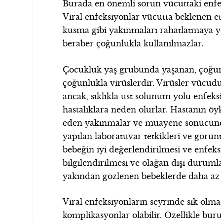
Burada en önemli sorun vücuttaki enfe
Viral enfeksiyonlar vücutta beklenen etk
kusma gibi yakınmaları rahatlatmaya yön
beraber çoğunlukla kullanılmazlar.
Çocukluk yaş grubunda yaşanan, çoğunlu
çoğunlukla virüslerdir. Virüsler vücudu
ancak, sıklıkla üst solunum yolu enfeks
hastalıklara neden olurlar. Hastanın ö
eden yakınmalar ve muayene sonucunda 
yapılan laboratuvar tetkikleri ve görü
bebeğin iyi değerlendirilmesi ve enfek
bilgilendirilmesi ve olağan dışı durum
yakından gözlenen bebeklerde daha az il
Viral enfeksiyonların seyrinde sık olma
komplikasyonlar olabilir. Özellikle bur