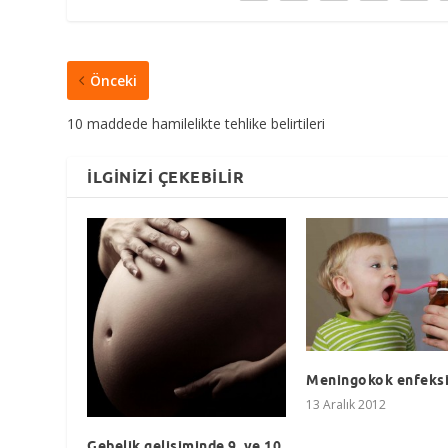
Önceki
10 maddede hamilelikte tehlike belirtileri
İLGINIZI ÇEKEBILIR
Meningokok enfeks
13 Aralık 2012
Gebelik gelişiminde 9. ve 10.