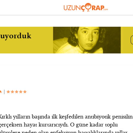
|
Kırklı yılların başında ilk keşfedilen antibiyotik penisilin
gerçekten hayat kurtarıcıydı. O güne kadar toplu
ölümlere neden olan enfeksiyon hastalıklarında yıllar