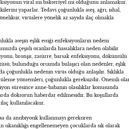
ksiyonun viral mi bakteriyel mi olduğunu anlamaktır.
ilerini yaparlar. Tedavi çoğunlukla ateş, ağrı, ishal,
eliktir, virüslere yönelik az sayıda ilaç olmakla
kla ateşin eşlik ettiği enfeksiyonların nedeni
muzda çeşitli oranlarda hastalıklara neden olabilir
iyonu, bronşit, zatürre, barsak enfeksiyonu, döküntülü
yküsü, bulunduğu ortamda bulaşıcı olan nedenler, eşlik
çoğunlukla nedenin virüs olduğu anlaşılır. Sıklıkla
ntüleme yöntemleri, çoğunlukla gereksizdir. Önemli ola
siyon süresince anne-babanın olasılıklar konusunda
larda doktorun haberdar edilmesidir. Bu koşullarda
aç kullanılacaktır.
sa da antibiyotik kullanmayı gerektiren
un tıkanıklığı engellenemeyen çocuklarda sık olarak