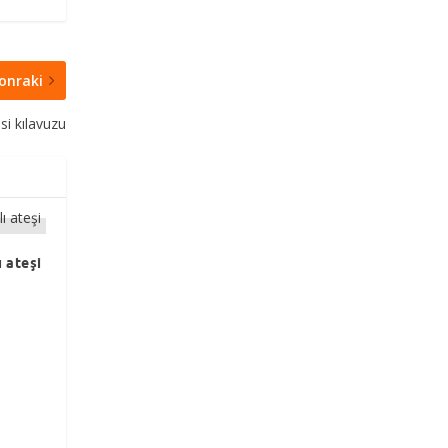
onraki
si kılavuzu
 ateşi