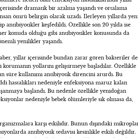
içerisinde dramatik bir azalma yaşandı ve ortalama
insan ömrü belirgin olarak uzadı. İlerleyen yıllarda yen
tip antibiyotikler keşfedildi. Özellikle son 20 yılda ise
her konuda olduğu gibi antibiyotikler konusunda da
önemli yenilikler yaşandı.
aber, yıllar içerisinde bundan zarar gören bakteriler de
i korumanın yollarını geliştirmeye başladılar. Özellikle
un süre kullanımı antibiyotik direncini artırdı. Bu
iddi hastalıkları nedeniyle enfeksiyona maruz kalan
yaşanmaya başlandı. Bu nedenle özellikle yenidoğan
eksiyonlar nedeniyle bebek ölümleriyle sık olmasa da,
organizmalara karşı etkilidir. Bunun dışındaki mikropla
yonlarda antibiyotik tedavisi kesinlikle etkili değildir.