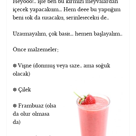
Heyooo!.. işte ben bu kırmızı meyvalardan
içecek yapacaktım… Hem deee bu yaptığım
beni tok da tutacaktı, serinletecekti de..
Uzatmayalım, çok basit… hemen başlayalım..
Önce malzemeler;
❆ Vişne (donmuş veya taze.. ama soğuk
olacak)
❆ Çilek
❆ Frambuaz (olsa
da olur olmasa
da)