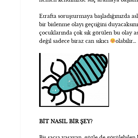
Etrafta soruşturmaya başladığınızda a
bir bitlenme olayı geçtiğini duyacaksını
çocuklarında çok sık görülen bu olay a
değil sadece biraz can sıkıcı
olabilir…
BİT NASIL BİR ŞEY?
Bit saçta yaşayan, gözle de görülebilen b