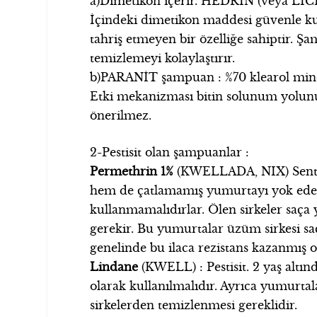
a)Dimetikon içerir. HEDRİN (veya LICE-
İçindeki dimetikon maddesi güvenle ku
tahriş etmeyen bir özelliğe sahiptir. Ş
temizlemeyi kolaylaştırır.
b)PARANİT şampuan : %70 klearol min
Etki mekanizması bitin solunum yolunu 
önerilmez.
2-Pestisit olan şampuanlar :
Permethrin 1%
(KWELLADA, NIX) Sentetik
hem de çatlamamış yumurtayı yok eder. E
kullanmamalıdırlar. Ölen sirkeler saça y
gerekir. Bu yumurtalar üzüm sirkesi saç
genelinde bu ilaca rezistans kazanmış ol
Lindane
(KWELL) : Pestisit. 2 yaş altı
olarak kullanılmalıdır. Ayrıca yumurtal
sirkelerden temizlenmesi gereklidir.