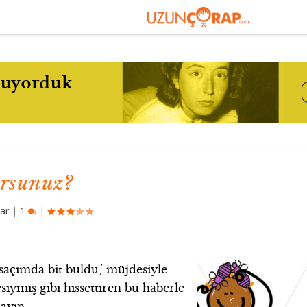
orsunuz?
ar
|
1
|
çımda bit buldu,’ müjdesiyle
iymiş gibi hissettiren bu haberle
mayın.