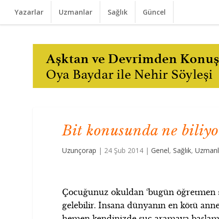
Yazarlar
Uzmanlar
Sağlık
Güncel
Bit konusunda ne biliy
Uzunçorap
|
24 Şub 2014
|
Genel
,
Sağlık
,
Uzmanl
Çocuğunuz okuldan ‘bugün öğretmen sa
gelebilir. İnsana
dünyanın en kötü annes
hemen kendinizde suç aramaya başla