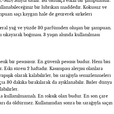
MD) adıyla satılır. Bu oldukça etkili bir şampuandır.
llanabileceğiniz bir lubrikan maddedir. Kokusuz ve
ampuan saçı kaygan hale de getirerek sirkeleri
eral yağ ve yüzde 30 parfümden oluşan bir şampuan.
tıkayarak boğması. 3 yaşın altında kullanılması
 bir pestisittir. En güvenli pestisit budur. Hem biti
tki süresi 2 haftadır. Kasımpatı alerjisi olanlara
apışık olarak kalabilirler, bit tarağıyla temizlenmeleri
ta 30 dakika bırakılarak da ayıklanabilir. Bitler dünya
abilirler.
nda kullanılmamalı. En toksik olan budur. En son çare
arı da öldürmez. Kullanımdan sonra bit tarağıyla saçın