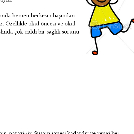
slında hemen herkesin başından
z. Özellikle okul öncesi ve okul
slında
çok ciddi bir sağlık sorunu
ir parazittir.
Susam tanesi kadardır ve rengi bej-