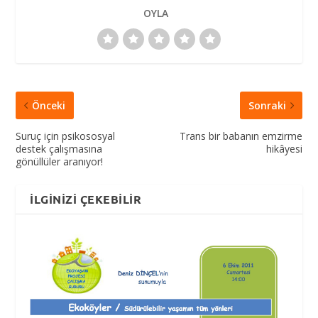
OYLA
Önceki
Sonraki
Suruç için psikososyal
Trans bir babanın emzirme
destek çalışmasına
hikâyesi
gönüllüler aranıyor!
İLGINIZI ÇEKEBILIR