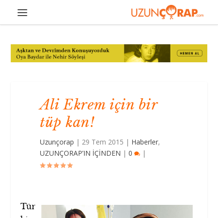
Ali Ekrem için bir
tüp kan!
Uzunçorap
|
29 Tem 2015
|
Haberler
,
UZUNÇORAP’IN İÇİNDEN
|
0
|
Tür