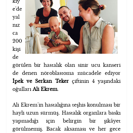
kiy
e’de
yal
nız
ca
200
kişi
de
görülen bir hastalık olan sinir ucu kanseri
de denen nöroblastoma mücadele ediyor
İpek ve Serkan Teker
çiftinin 4 yaşındaki
oğulları
Ali Ekrem
.
Ali Ekrem’in hastalığına teşhis konulması bir
hayli uzun sürmüş. Hastalık organlara baskı
yapmadığı için belirgin bir şikâyet
görülmemiş. Bacak aksaması ve her gece