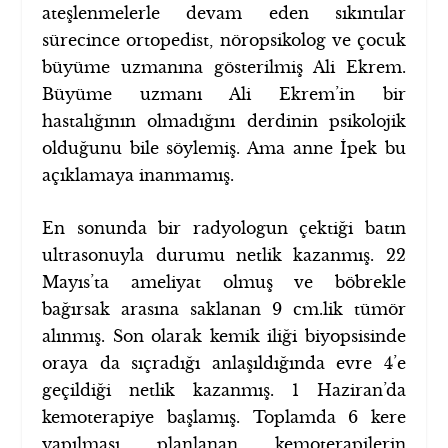
ateşlenmelerle devam eden sıkıntılar
sürecince ortopedist, nöropsikolog ve çocuk
büyüme uzmanına gösterilmiş Ali Ekrem.
Büyüme uzmanı Ali Ekrem’in bir
hastalığının olmadığını derdinin psikolojik
olduğunu bile söylemiş. Ama anne İpek bu
açıklamaya inanmamış.
En sonunda bir radyologun çektiği batın
ultrasonuyla durumu netlik kazanmış. 22
Mayıs’ta ameliyat olmuş ve böbrekle
bağırsak arasına saklanan 9 cm.lik tümör
alınmış. Son olarak kemik iliği biyopsisinde
oraya da sıçradığı anlaşıldığında evre 4’e
geçildiği netlik kazanmış. 1 Haziran’da
kemoterapiye başlamış. Toplamda 6 kere
yapılması planlanan kemoterapilerin