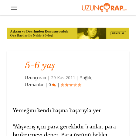
5-6 yaş
Uzunçorap
|
29 Kas 2011
|
Sağlık
,
Uzmanlar
|
0
|
Yemeğini kendi başına başarıyla yer.
“Alışveriş için para gereklidir”i anlar, para
biriktirmeyi dener. Para üstünü bekler.