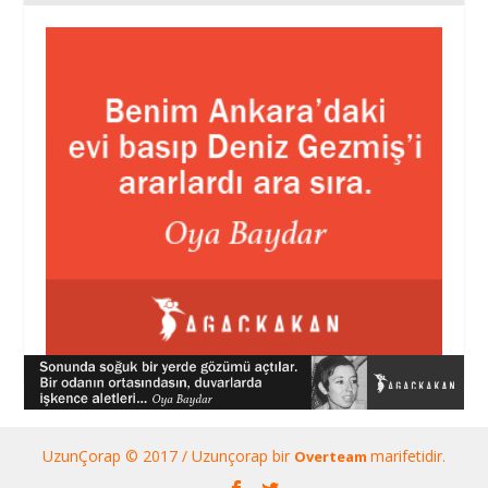
UzunÇorap © 2017 / Uzunçorap bir
marifetidir.
Overteam