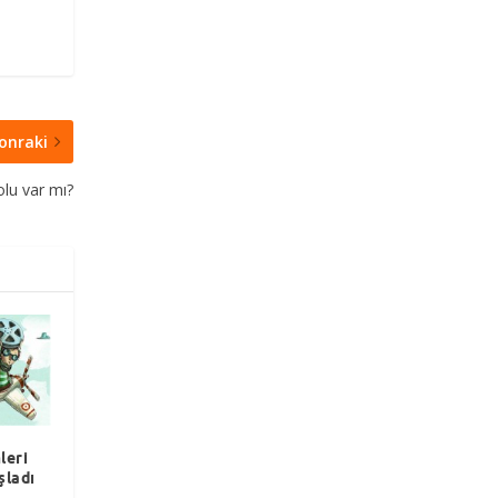
onraki
lu var mı?
leri
şladı