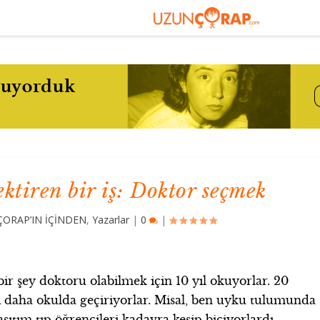
ktiren bir iş: Doktor seçmek
ORAP’IN İÇİNDEN
,
Yazarlar
|
0
|
, bir şey doktoru olabilmek için 10 yıl okuyorlar. 20
ni daha okulda geçiriyorlar. Misal, ben uyku tulumunda
şıtım tıp öğrencileri kadavra kesip biçiyorlardı.