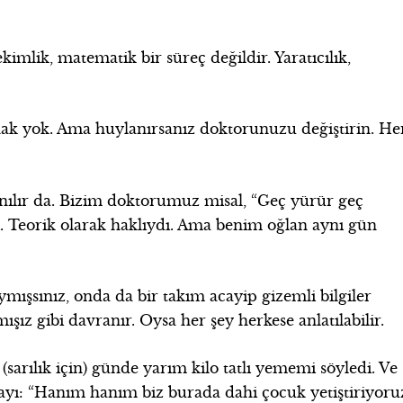
imlik, matematik bir süreç değildir. Yaratıcılık,
.
ak yok. Ama huylanırsanız doktorunuzu değiştirin. He
nılır da. Bizim doktorumuz misal, “Geç yürür geç
. Teorik olarak haklıydı. Ama benim oğlan aynı gün
ıymışsınız, onda da bir takım acayip gizemli bilgiler
şız gibi davranır. Oysa her şey herkese anlatılabilir.
arılık için) günde yarım kilo tatlı yememi söyledi. Ve
rçayı: “Hanım hanım biz burada dahi çocuk yetiştiriyoru