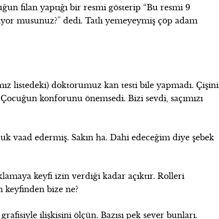
ğun filan yaptığı bir resmi gösterip “Bu resmi 9
liyor musunuz?” dedi. Tatlı yemeyeymiş çöp adam
ız listedeki) doktorumuz kan testi bile yapmadı. Çişini
ttu. Çocuğun konforunu önemsedi. Bizi sevdi, saçımızı
uk vaad edermiş. Sakın ha. Dahi edeceğim diye şebek
lamaya keyfi izin verdiği kadar açıktır. Rolleri
 keyfinden bize ne?
r grafisiyle ilişkisini ölçün. Bazısı pek sever bunları.