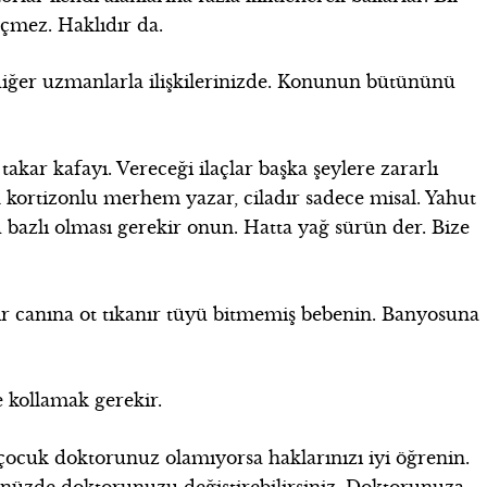
lçmez. Haklıdır da.
 diğer uzmanlarla ilişkilerinizde. Konunun bütününü
takar kafayı. Vereceği ilaçlar başka şeylere zararlı
kortizonlu merhem yazar, ciladır sadece misal. Yahut
u bazlı olması gerekir onun. Hatta yağ sürün der. Bize
rir canına ot tıkanır tüyü bitmemiş bebenin. Banyosuna
de kollamak gerekir.
 çocuk doktorunuz olamıyorsa haklarınızı iyi öğrenin.
nüzde doktorunuzu değiştirebilirsiniz. Doktorunuza