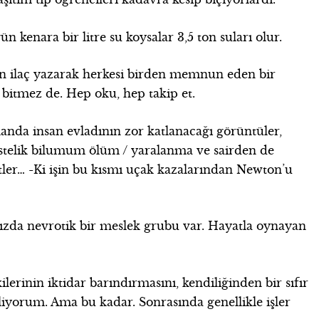
n kenara bir litre su koysalar 3,5 ton suları olur.
eden ilaç yazarak herkesi birden memnun eden bir
 bitmez de. Hep oku, hep takip et.
landa insan evladının zor katlanacağı görüntüler,
. Üstelik bilumum ölüm / yaralanma ve sairden de
ler… -Ki işin bu kısmı uçak kazalarından Newton’u
mızda nevrotik bir meslek grubu var. Hayatla oynayan
lerinin iktidar barındırmasını, kendiliğinden bir sıfır
iyorum. Ama bu kadar. Sonrasında genellikle işler