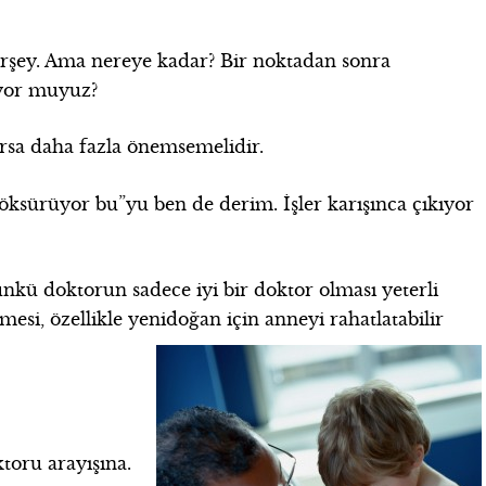
rşey. Ama nereye kadar? Bir noktadan sonra
yor muyuz?
sa daha fazla önemsemelidir.
ksürüyor bu”yu ben de derim. İşler karışınca çıkıyor
kü doktorun sadece iyi bir doktor olması yeterli
vmesi, özellikle yenidoğan için anneyi rahatlatabilir
toru arayışına.