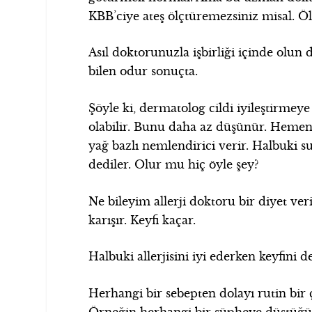
KBB’ciye ateş ölçtüremezsiniz misal. Ö
Asıl doktorunuzla işbirliği içinde olun
bilen odur sonuçta.
Şöyle ki, dermatolog cildi iyileştirmeye 
olabilir. Bunu daha az düşünür. Hemen 
yağ bazlı nemlendirici verir. Halbuki s
dediler. Olur mu hiç öyle şey?
Ne bileyim allerji doktoru bir diyet ve
karışır. Keyfi kaçar.
Halbuki allerjisini iyi ederken keyfini 
Herhangi bir sebepten dolayı rutin bir
Örneğin herhangi bir şüpheye düştüğü