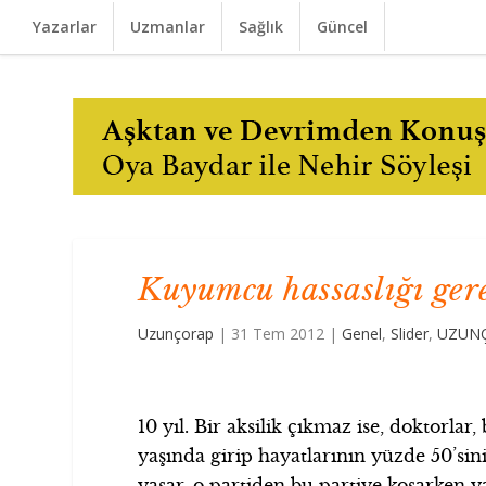
Yazarlar
Uzmanlar
Sağlık
Güncel
Kuyumcu hassaslığı gere
Uzunçorap
|
31 Tem 2012
|
Genel
,
Slider
,
UZUNÇ
10 yıl. Bir aksilik çıkmaz ise, doktorlar
yaşında girip hayatlarının yüzde 50’si
yaşar, o partiden bu partiye koşarken ya