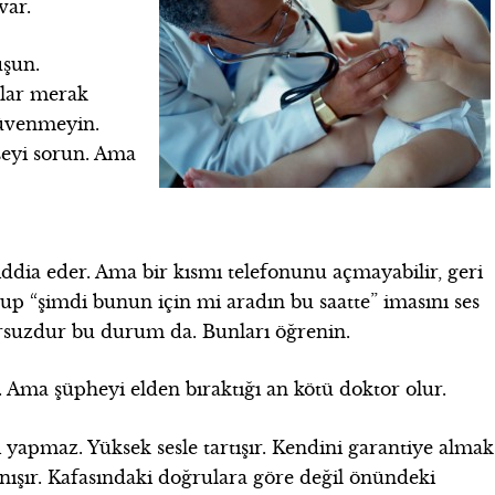
var.
uşun.
lar merak
güvenmeyin.
şeyi sorun. Ama
iddia eder. Ama bir kısmı telefonunu açmayabilir, geri
up “şimdi bunun için mi aradın bu saatte” imasını ses
orsuzdur bu durum da. Bunları öğrenin.
. Ama şüpheyi elden bıraktığı an kötü doktor olur.
 yapmaz. Yüksek sesle tartışır. Kendini garantiye almak
nışır. Kafasındaki doğrulara göre değil önündeki