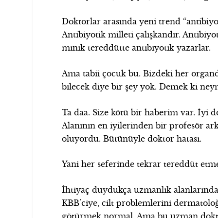
Doktorlar arasında yeni trend “antibiy
Antibiyotik milleti çalışkandır. Antibiyo
minik tereddütte antibiyotik yazarlar.
Ama tabii çocuk bu. Bizdeki her organ
bilecek diye bir şey yok. Demek ki neym
Ta daa. Size kötü bir haberim var. İyi d
Alanının en iyilerinden bir profesör ark
oluyordu. Bütünüyle doktor hatası.
Yani her seferinde tekrar tereddüt etm
İhtiyaç duydukça uzmanlık alanlarındak
KBB’ciye, cilt problemlerini dermatoloğ
götürmek normal. Ama bu uzman doktorla