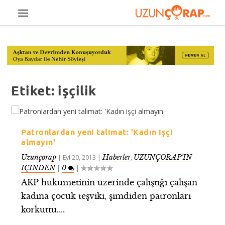
Etiket:
işçilik
Patronlardan yeni talimat: 'Kadın işçi
almayın'
Uzunçorap
Haberler
UZUNÇORAP’IN
|
Eyl 20, 2013
|
,
İÇİNDEN
0
|
|
AKP hükümetinin üzerinde çalıştığı çalışan
kadına çocuk teşviki, şimdiden patronları
korkuttu....