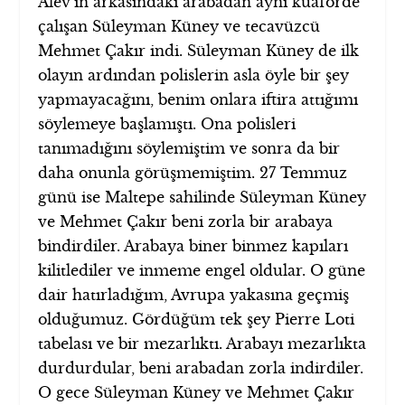
Alev’in arkasındaki arabadan aynı kuaförde
çalışan Süleyman Küney ve tecavüzcü
Mehmet Çakır indi. Süleyman Küney de ilk
olayın ardından polislerin asla öyle bir şey
yapmayacağını, benim onlara iftira attığımı
söylemeye başlamıştı. Ona polisleri
tanımadığını söylemiştim ve sonra da bir
daha onunla görüşmemiştim. 27 Temmuz
günü ise Maltepe sahilinde Süleyman Küney
ve Mehmet Çakır beni zorla bir arabaya
bindirdiler. Arabaya biner binmez kapıları
kilitlediler ve inmeme engel oldular. O güne
dair hatırladığım, Avrupa yakasına geçmiş
olduğumuz. Gördüğüm tek şey Pierre Loti
tabelası ve bir mezarlıktı. Arabayı mezarlıkta
durdurdular, beni arabadan zorla indirdiler.
O gece Süleyman Küney ve Mehmet Çakır