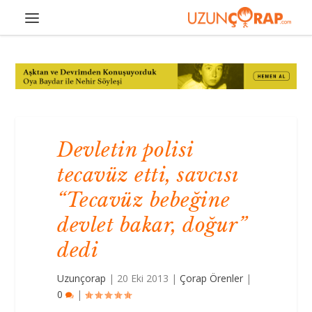
Devletin polisi
tecavüz etti, savcısı
“Tecavüz bebeğine
devlet bakar, doğur”
dedi
Uzunçorap
|
20 Eki 2013
|
Çorap Örenler
|
0
|