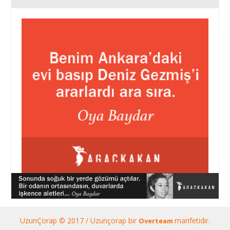
UzunÇorap © 2017 / Uzunçorap bir
marifetidir.
Overteam