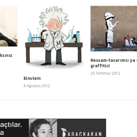
ksınız
Ressam-tasarımcı ya 
graffitici
20 Temmuz 2012
Einstein
8 Ağustos 2012