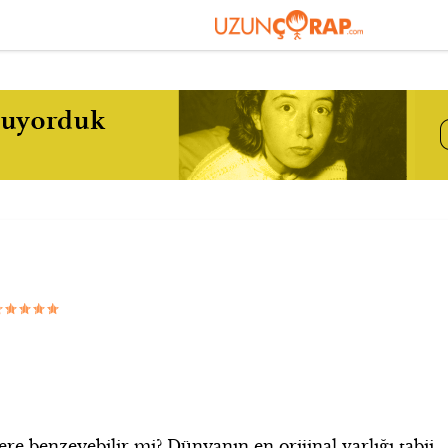
ere benzeyebilir mi? Dünyanın en orijinal varlığı tabii