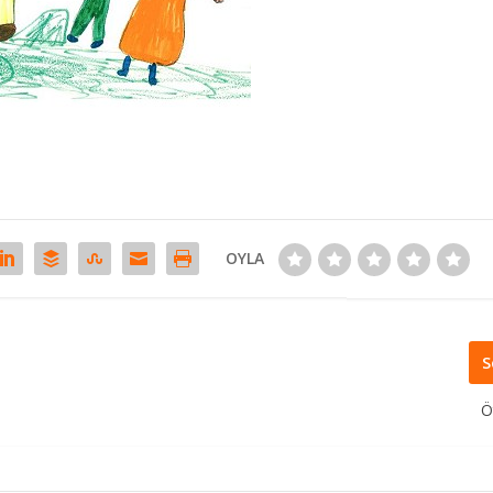
OYLA
S
Ö