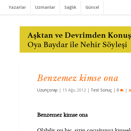
Yazarlar
Uzmanlar
Sağlık
Güncel
Benzemez kimse ona
Uzunçorap
|
15 Ağu 2012
|
Test Sonuç
|
0
|
Benzemez kimse ona
Olabilir mi hiç, sizin çocuğunuz kimsel