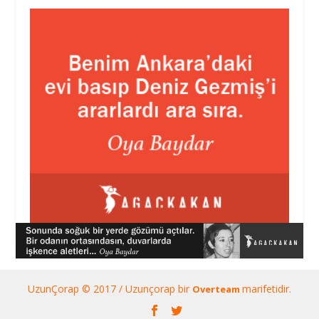
UzunÇorap © 2017 / Uzunçorap bir
marifetidir.
Overteam