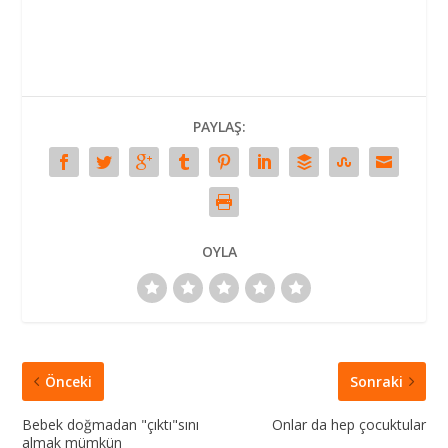
PAYLAŞ:
OYLA
Önceki
Sonraki
Bebek doğmadan "çıktı"sını
Onlar da hep çocuktular
almak mümkün