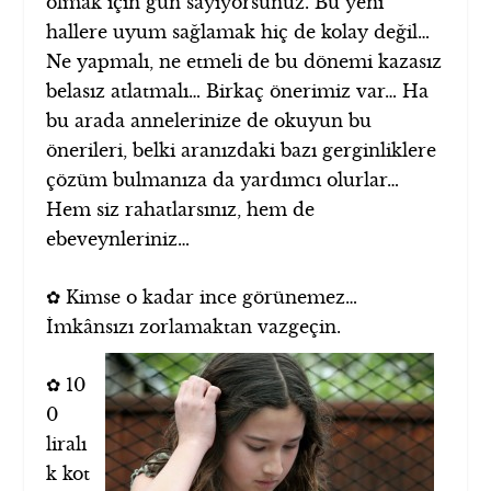
olmak için gün sayıyorsunuz. Bu yeni
hallere uyum sağlamak hiç de kolay değil…
Ne yapmalı, ne etmeli de bu dönemi kazasız
belasız atlatmalı… Birkaç önerimiz var… Ha
bu arada annelerinize de okuyun bu
önerileri, belki aranızdaki bazı gerginliklere
çözüm bulmanıza da yardımcı olurlar…
Hem siz rahatlarsınız, hem de
ebeveynleriniz…
✿ Kimse o kadar ince görünemez…
İmkânsızı zorlamaktan vazgeçin.
✿ 10
0
liralı
k kot