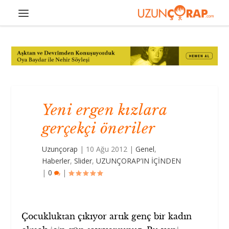
Yeni ergen kızlara
gerçekçi öneriler
Uzunçorap
|
10 Ağu 2012
|
Genel
,
Haberler
,
Slider
,
UZUNÇORAP’IN İÇİNDEN
|
0
|
Çocukluktan çıkıyor artık genç bir kadın