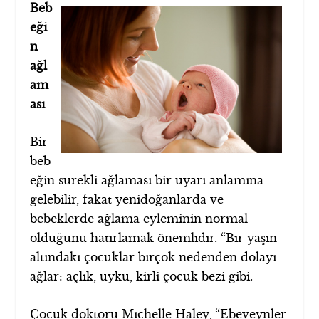
Beb
eği
n
ağl
am
ası
Bir
beb
eğin sürekli ağlaması bir uyarı anlamına
gelebilir, fakat yenidoğanlarda ve
bebeklerde ağlama eyleminin normal
olduğunu hatırlamak önemlidir. “Bir yaşın
altındaki çocuklar birçok nedenden dolayı
ağlar: açlık, uyku, kirli çocuk bezi gibi.
Çocuk doktoru Michelle Haley, “Ebeveynler