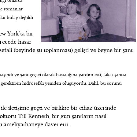
dığı onlarca
 ve romanlar
dar kolay değildi.
ew York’ta bir
erecede hasar
fali (beyinde su toplanması) gelişti ve beyne bir şant
taşındı ve şant geçici olarak hastalığına yardım etti, fakat şantta
gerektiren hidrosefali yeniden oluşuyordu.
Dahl, bu sorunu
le iletişime geçti ve birlikte bir cihaz üzerinde
oktoru Till Kenneth, bir gün şantların nasıl
rı ameliyathaneye davet etti.