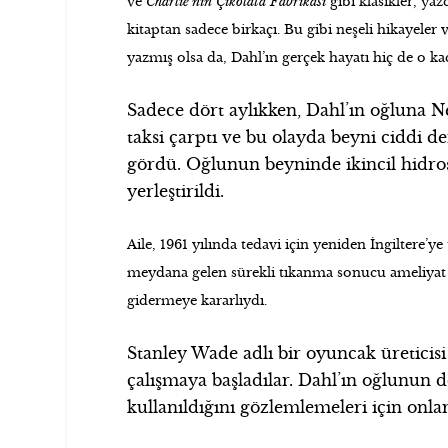
ve
Charlie’nin Çikolata Fabrikası
gibi klasikler, yaz
kitaptan sadece birkaçı. Bu gibi neşeli hikayeler
yazmış olsa da, Dahl’ın gerçek hayatı hiç de o ka
Sadece dört aylıkken, Dahl’ın oğluna N
taksi çarptı ve bu olayda beyni ciddi d
gördü. Oğlunun beyninde ikincil hidrose
yerleştirildi.
Aile, 1961 yılında tedavi için yeniden İngiltere’ye 
meydana gelen sürekli tıkanma sonucu ameliyat 
gidermeye kararlıydı.
Stanley Wade adlı bir oyuncak üreticisi i
çalışmaya başladılar. Dahl’ın oğlunun d
kullanıldığını gözlemlemeleri için onla