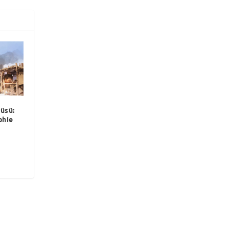
üsü:
phie