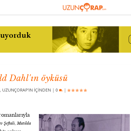
ld Dahl'ın öyküsü
r
,
UZUNÇORAP’IN İÇİNDEN
|
0
|
 romanlarıyla
v Şeftali
,
Matilda