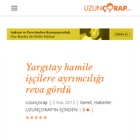
Yargıtay hamile
işçilere ayrımcılığı
reva gördü
Uzunçorap
|
2 Kas 2012
|
Genel
,
Haberler
,
UZUNÇORAP’IN İÇİNDEN
|
0
|