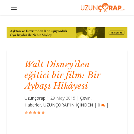
Walt Disney'den
eğitici bir film: Bir
Aybaşı Hikâyesi
Uzunçorap
|
29 May 2015
|
Çeviri
,
Haberler
,
UZUNÇORAP’IN İÇİNDEN
|
0
|