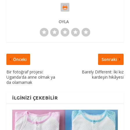
OYLA
Önceki
Sonraki
Bir fotoğraf projesi:
Barely Different: İki kız
Uganda'da anne olmak ya
kardeşin hikâyesi
da olamamak
İLGINIZI ÇEKEBILIR