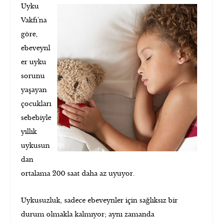
Uyku
Vakfı’na
göre,
ebeveynl
er uyku
sorunu
yaşayan
çocukları
sebebiyle
yıllık
uykusun
dan
200 saat daha az uyuyor.
ortalama
Uykusuzluk, sadece ebeveynler için sağlıksız bir
durum olmakla kalmıyor; aynı zamanda