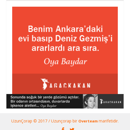
UzunÇorap © 2017 / Uzunçorap bir
marifetidir.
Overteam