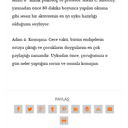
Adım 3: K
linik psikolog ve profesör Sheila C. Ribordy,
30 dakika boyunca yapılan okuma
yatmadan önce
gibi sessiz bir aktivitenin en
iyi uyku hazırlığı
yor .
olduğunu söylü
Adım 4: Konuşma. Gece vakti, bütün endişelerin
ortaya çıktığı ve çocukların duygularını en çok
paylaştığı zamandır. Uykudan önce, çocuğunuza o
gün neler yaptığını sorun ve onunla konuşun.
PAYLAŞ: