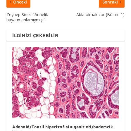
Önceki
Sonraki
Zeynep Sirek: "Annelik
Abla olmak zor (Bölüm 1)
hayatın anlamıymış."
İLGINIZI ÇEKEBILIR
Adenoid/Tonsil hipertrofisi = geniz eti/bademcik