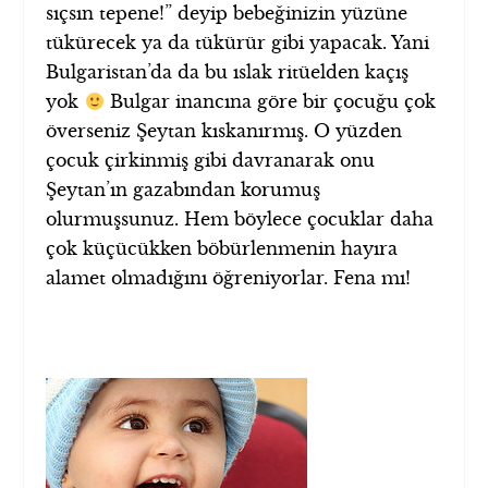
sıçsın tepene!” deyip bebeğinizin yüzüne
tükürecek ya da tükürür gibi yapacak. Yani
Bulgaristan’da da bu ıslak ritüelden kaçış
yok
Bulgar inancına göre bir çocuğu çok
överseniz Şeytan kıskanırmış. O yüzden
çocuk çirkinmiş gibi davranarak onu
Şeytan’ın gazabından korumuş
olurmuşsunuz. Hem böylece çocuklar daha
çok küçücükken böbürlenmenin hayıra
alamet olmadığını öğreniyorlar. Fena mı!