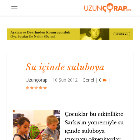
Su içinde suluboya
Uzunçorap
|
10 Şub 2012
|
Genel
|
0
|
Çocuklar bu etkinllikte
Sarkis’in yöntemiyle su
içinde suluboya
yapmayı öğreniyorlar.