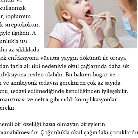
 kullanmak
dır, toplumun
ik streptokoktur,
yle ilgilidir.
A
unlukla üst
ha az sıklıklada
kok enfeksiyonu vücutta yaygın döküntü ile ortaya
uzdan fazla alt tipi nedeniyle okul çağlarında daha sık
feksiyona neden olabilir. Bu bakteri boğaz ve
e antibiyotik tedavisi gerektiren çok az sayıda
nu, tedavi edilmediğinde kendiliğinden iyileşebilir.
matizması ve nefrit gibi ciddi komplikasyonlar
erekir.
emli bir özelliği hasta olmayan bireylerin
ptanabilmesidir. Çoğunlukla okul çağındaki çocuklardır