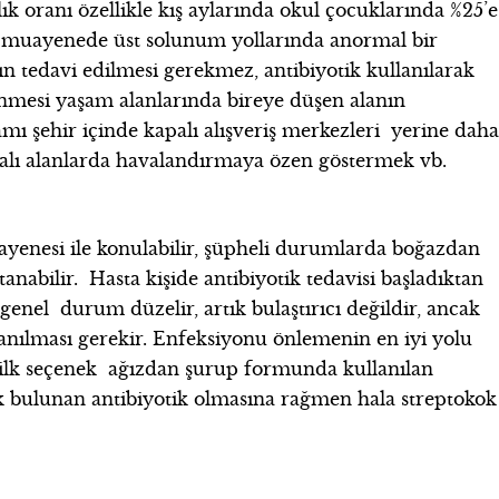
ılık oranı özellikle kış aylarında okul çocuklarında %25’e
 ve muayenede üst solunum yollarında anormal bir
tedavi edilmesi gerekmez, antibiyotik kullanılarak
lenmesi yaşam alanlarında bireye düşen alanın
ı şehir içinde kapalı alışveriş merkezleri yerine dah
apalı alanlarda havalandırmaya özen göstermek vb.
ayenesi ile konulabilir, şüpheli durumlarda boğazdan
anabilir. Hasta kişide antibiyotik tedavisi başladıktan
genel durum düzelir, artık bulaştırıcı değildir, ancak
lanılması gerekir. Enfeksiyonu önlemenin en iyi yolu
e ilk seçenek ağızdan şurup formunda kullanılan
lk bulunan antibiyotik olmasına rağmen hala streptokok