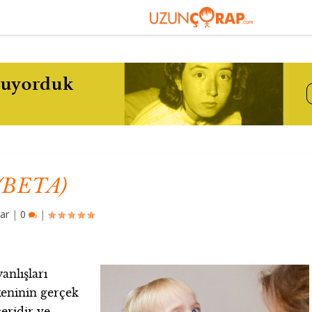
 (BETA)
ar
|
0
|
anlışları
keninin gerçek
teridir ve