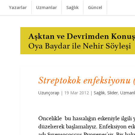
Yazarlar
Uzmanlar
Sağlık
Güncel
Streptokok enfeksiyonu
Uzunçorap
|
19 Mar 2012
|
Sağlık
,
Slider
,
Uzmanl
Öncelikle bu hastalığın etkeniyle ilgili y
düzelterek başlamalıyız. Enfeksiyon et
adı Streptococcus Pyogenes’tir. Bir bak