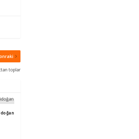
onraki
ttan toplar
nidoğan