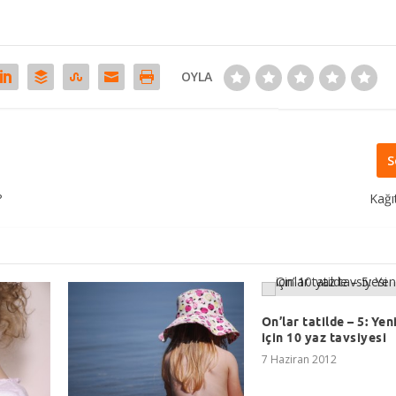
OYLA
S
?
Kağı
On’lar tatilde – 5: Ye
için 10 yaz tavsiyesi
7 Haziran 2012