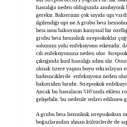
hastalığa neden olduğunda antibiyotik
gerekir. Bakterinin çok sayıda tipi var
ilgilendiği tipi ise A grubu beta hemolit
beta ismi bakterinin kimyasal bir özelliği
grubu beta hemolitik streptokoklar çoğ
solunum yolu enfeksiyonu etkenidir, da
cilt enfeksiyonuna neden olur. Strepto
çıktığında kızıl hastalığı adını alır. Ot
olmak üzere yaşam boyu tekrarlayan en
bademciklerde enfeksiyona neden olan v
bakteriden biridir. Streptokok enfeksiyo
Ancak bu hastaların %10’unda eklem ro
gelişebilir, bu nedenle tedavi edilmesi g
A grubu beta hemolitik streptokokun ön
boğazlarından alınan kültürlerde de sa