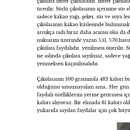
çikolata bitter çikolatadır. Bitter çikola
üretilir. Sütlü çikolatanın içerisine süt 
sadece kakao yağı, şeker, süt ve soya les
çikolatanın kakao kütlesinde bulunmakta
arttıkça tadı biraz daha acımsı olsa da 
miktarını üzerinde yazan %51, %70,hatta
çikolata faydalıdır, yenilmesi önerilir. Sü
ise aslında çikolata sayılmaz, sadece ya
yenmekten kaçınılmalıdır.
Çikolatanın 100 gramında 482 kalori bu
olduğunu unutmayalım ama.. Her gün 2
faydalı özelliklerini yerine getirmesi içi
kalori alıyoruz. Bir elmada 61 kalori 
yukarıda sayılan faydalar için çok büy