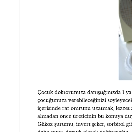
Çocuk doktorunuza danıştığınızda 1 yaşı
çocuğunuza verebileceğinizi söyleyecek
içerisinde raf ömrünü uzatmak, lezzet a
almadan önce üreticinin bu konuya duy
Glikoz şurumu, invert şeker, sorbitol
daha sonra detaylı olarak değineceğiz.