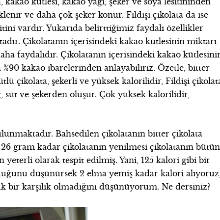
ta, kakao kütlesi, kakao yağı, şeker ve soya lesitininden
eklenir ve daha çok şeker konur. Fildişi çikolata da ise
itini vardır. Yukarıda belirttiğimiz faydalı özellikler
dır. Çikolatanın içerisindeki kakao kütlesinin miktarı
daha faydalıdır. Çikolatanın içerisindeki kakao kütlesini
 %90 kakao ibarelerinden anlayabiliriz. Özetle, bitter
tlü çikolata, şekerli ve yüksek kalorilidir, Fildişi çikolat
ğ, süt ve şekerden oluşur. Çok yüksek kalorilidir,
lunmaktadır. Bahsedilen çikolatanın bitter çikolata
6 gram kadar çikolatanın yenilmesi çikolatanın bütü
n yeterli olarak tespit edilmiş. Yani, 125 kalori gibi bir
olduğunu düşünürsek 2 elma yemiş kadar kalori alıyoruz
ük bir karşılık olmadığını düşünüyorum. Ne dersiniz?