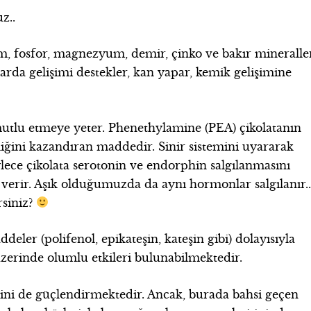
z..
yum, fosfor, magnezyum, demir, çinko ve bakır mineralle
larda gelişimi destekler, kan yapar, kemik gelişimine
mutlu etmeye yeter. Phenethylamine (PEA) çikolatanın
liğini kazandıran maddedir. Sinir sistemini uyararak
ylece çikolata serotonin ve endorphin salgılanmasını
i verir. Aşık olduğumuzda da aynı hormonlar salgılanır.
rsiniz?
deler (polifenol, epikateşin, kateşin gibi) dolayısıyla
 üzerinde olumlu etkileri bulunabilmektedir.
mini de güçlendirmektedir. Ancak, burada bahsi geçen