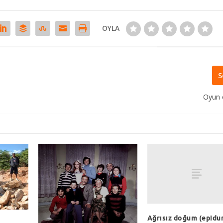
OYLA
S
Oyun 
Ağrısız doğum (epidu