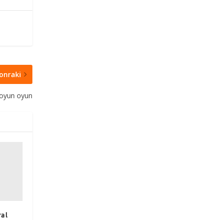
onraki
oyun oyun
ral