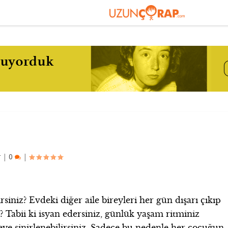
r
|
0
|
siniz? Evdeki diğer aile bireyleri her gün dışarı çıkıp
? Tabii ki isyan edersiniz, günlük yaşam ritminiz
eye sinirlenebilirsiniz. Sadece bu nedenle her çocuğun