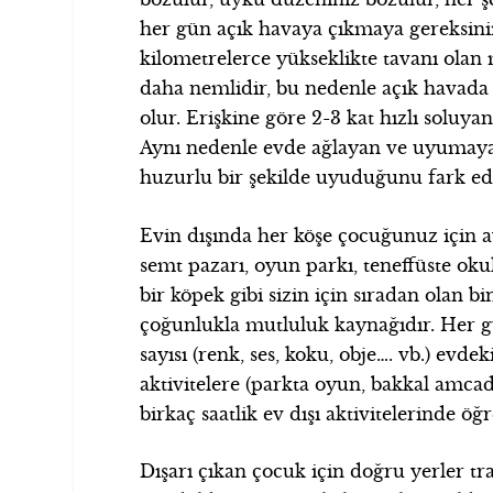
her gün açık havaya çıkmaya gereksinim
kilometrelerce yükseklikte tavanı ola
daha nemlidir, bu nedenle açık havad
olur. Erişkine göre 2-3 kat hızlı soluya
Aynı nedenle evde ağlayan ve uyumayan 
huzurlu bir şekilde uyuduğunu fark ede
Evin dışında her köşe çocuğunuz için 
semt pazarı, oyun parkı, teneffüste ok
bir köpek gibi sizin için sıradan olan b
çoğunlukla mutluluk kaynağıdır. Her g
sayısı (renk, ses, koku, obje…. vb.) evd
aktivitelere (parkta oyun, bakkal amcad
birkaç saatlik ev dışı aktivitelerinde öğr
Dışarı çıkan çocuk için doğru yerler tr