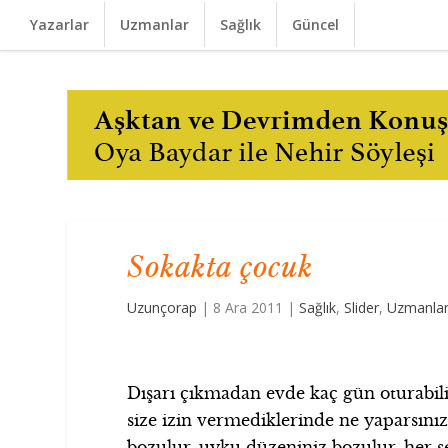
Yazarlar
Uzmanlar
Sağlık
Güncel
Sokakta çocuk
Uzunçorap
|
8 Ara 2011
|
Sağlık
,
Slider
,
Uzmanla
Dışarı çıkmadan evde kaç gün oturabilir
size izin vermediklerinde ne yaparsınız
bozulur, uyku düzeniniz bozulur, her ş