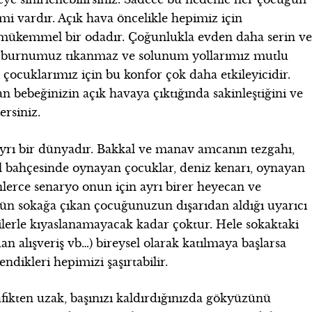
i vardır. Açık hava öncelikle hepimiz için
n mükemmel bir odadır. Çoğunlukla evden daha serin v
a burnumuz tıkanmaz ve solunum yollarımız mutlu
n çocuklarımız için bu konfor çok daha etkileyicidir.
bebeğinizin açık havaya çıktığında sakinleştiğini ve
rsiniz.
ayrı bir dünyadır. Bakkal ve manav amcanın tezgahı,
ul bahçesinde oynayan çocuklar, deniz kenarı, oynayan
inlerce senaryo onun için ayrı birer heyecan ve
ün sokağa çıkan çocuğunuzun dışarıdan aldığı uyarıcı
ekilerle kıyaslanamayacak kadar çoktur. Hele sokaktaki
an alışveriş vb…) bireysel olarak katılmaya başlarsa
endikleri hepimizi şaşırtabilir.
afikten uzak, başınızı kaldırdığınızda gökyüzünü