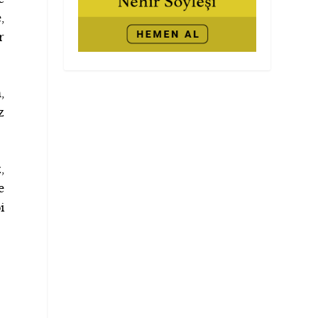
,
r
,
z
,
e
i