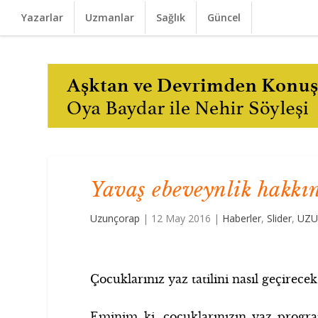
Yazarlar
Uzmanlar
Sağlık
Güncel
Yavaş ebeveynlik hakkın
Uzunçorap
|
12 May 2016
|
Haberler
,
Slider
,
UZU
Çocuklarınız yaz tatilini nasıl geçirecek
Eminim ki, çocuklarınızın yaz progra