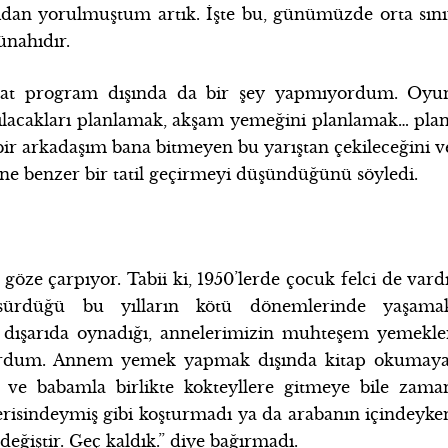
kıdan yorulmuştum artık. İşte bu, günümüzde orta sını
ünahıdır.
at program dışında da bir şey yapmıyordum. Oyu
lacakları planlamak, akşam yemeğini planlamak… plan
 bir arkadaşım bana bitmeyen bu yarıştan çekileceğini v
atiline benzer bir tatil geçirmeyi düşündüğünü söyledi.
k göze çarpıyor. Tabii ki, 1950’lerde çocuk felci de vardı
 sürdüğü bu yılların kötü dönemlerinde yaşama
dışarıda oynadığı, annelerimizin muhteşem yemekle
yordum. Annem yemek yapmak dışında kitap okumaya
 ve babamla birlikte kokteyllere gitmeye bile zama
erisindeymiş gibi koşturmadı ya da arabanın içindeyke
değiştir. Geç kaldık.” diye bağırmadı.