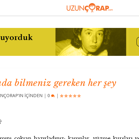
da bilmeniz gereken her şey
NÇORAP’IN İÇİNDEN
|
0
|
?
mını çoktan hazırladınız: kamplar, yüzme kursları v