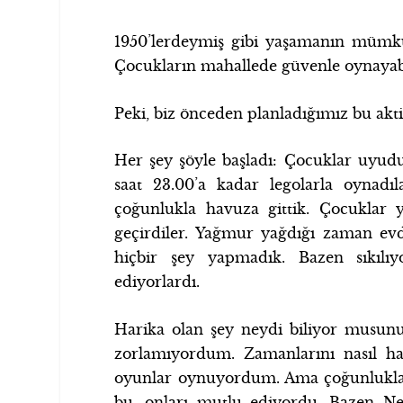
1950’lerdeymiş gibi yaşamanın mümkün
Çocukların mahallede güvenle oynayabi
Peki, biz önceden planladığımız bu akti
Her şey şöyle başladı: Çocuklar uyudu
saat 23.00’a kadar legolarla oynadı
çoğunlukla havuza gittik. Çocuklar y
geçirdiler. Yağmur yağdığı zaman ev
hiçbir şey yapmadık. Bazen sıkılı
ediyorlardı.
Harika olan şey neydi biliyor musunu
zorlamıyordum. Zamanlarını nasıl har
oyunlar oynuyordum. Ama çoğunlukla k
bu, onları mutlu ediyordu. Bazen New