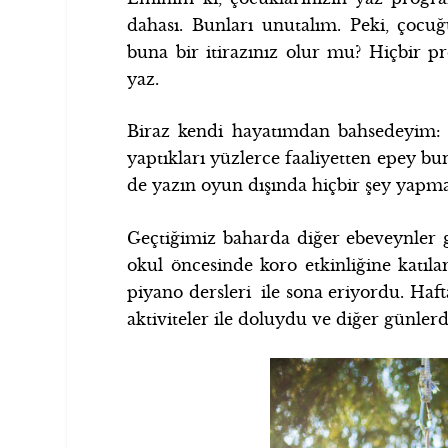
dahası. Bunları unutalım. Peki, çocu
buna bir itirazınız olur mu? Hiçbir pr
yaz.
Biraz kendi hayatımdan bahsedeyim: B
yaptıkları yüzlerce faaliyetten epey bu
de yazın oyun dışında hiçbir şey yapm
Geçtiğimiz baharda diğer ebeveynler 
okul öncesinde koro etkinliğine katıla
piyano dersleri ile sona eriyordu. Haft
aktiviteler ile doluydu ve diğer günlerd