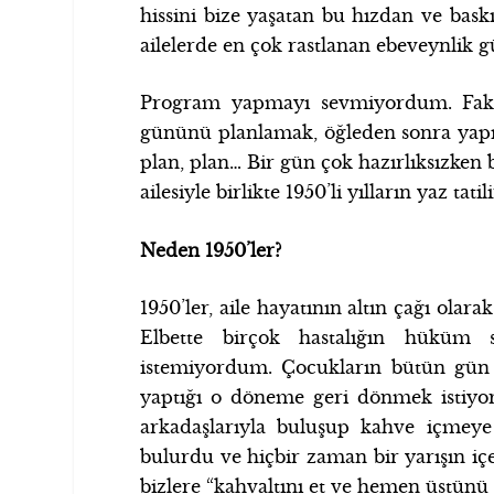
hissini bize yaşatan bu hızdan ve bas
ailelerde en çok rastlanan ebeveynlik g
Program yapmayı sevmiyordum. Fak
gününü planlamak, öğleden sonra yapı
plan, plan… Bir gün çok hazırlıksızken
ailesiyle birlikte 1950’li yılların yaz t
Neden 1950’ler?
1950’ler, aile hayatının altın çağı olara
Elbette birçok hastalığın hüküm
istemiyordum. Çocukların bütün gün 
yaptığı o döneme geri dönmek isti
arkadaşlarıyla buluşup kahve içmeye
bulurdu ve hiçbir zaman bir yarışın iç
bizlere “kahvaltını et ve hemen üstünü 