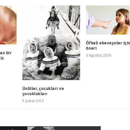
Öfkeli ebeveynler için
öneri
an bir
3 Ağustos 2016
iz
Ünlüler, çocukları ve
çocuklukları
5 Şubat 2013