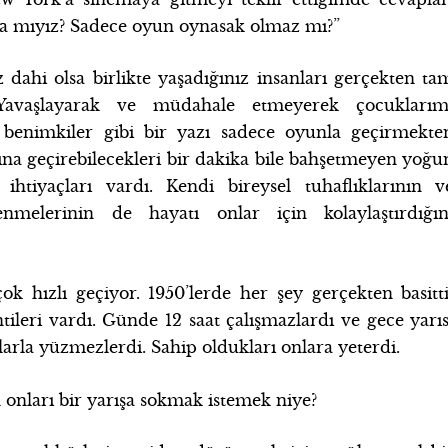
a mıyız? Sadece oyun oynasak olmaz mı?”
 dahi olsa birlikte yaşadığınız insanları gerçekten ta
 Yavaşlayarak ve müdahale etmeyerek çocuklarım
 benimkiler gibi bir yazı sadece oyunla geçirmekte
ına geçirebilecekleri bir dakika bile bahşetmeyen yoğu
tiyaçları vardı. Kendi bireysel tuhaflıklarının v
enmelerinin de hayatı onlar için kolaylaştırdığın
 çok hızlı geçiyor. 1950’lerde her şey gerçekten basitti
ileri vardı. Günde 12 saat çalışmazlardı ve gece yarıs
larla yüzmezlerdi. Sahip oldukları onlara yeterdi.
 onları bir yarışa sokmak istemek niye?