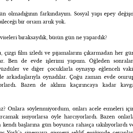
 olmadığının farkındayım. Sosyal yapı epey değişti
leceği bir ortam artık yok.
viteleri bıraksaydık, bütün gün ne yapardık?
, çizgi film izledi ve pijamalarını çıkarmadan her gü
lar. Ben de evde işlerimi yaptım. Öğleden sonralar
üzdüler ve diğer çocuklarla oynayıp eğlenceli vaki
de arkadaşlarıyla oynadılar. Çoğu zaman evde oturu
yorlardı. Bazen de aklımı kaçırıncaya kadar kavg
z? Onlara söylenmiyordum, onları acele etmeleri içi
camak istiyorlarsa öyle harcıyorlardı. Bazen onlarl
endi başlarına gün boyunca rahatça takılıyorlardı v
 York’a sinemaya gitmeyi teklif ettiğimde cevaplar