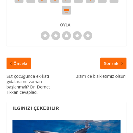
OYLA
Önceki
Sonraki
Süt çocuğunda ek-katı
Bizim de bisikletimiz olsun!
gıdalara ne zaman
başlanmalı? Dr. Demet
Ilıkkan cevapladı.
İLGINIZI ÇEKEBILIR