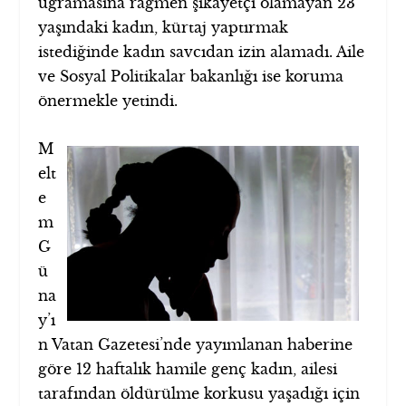
uğramasına rağmen şikâyetçi olamayan 23
yaşındaki kadın, kürtaj yaptırmak
istediğinde kadın savcıdan izin alamadı. Aile
ve Sosyal Politikalar bakanlığı ise koruma
önermekle yetindi.
M
elt
e
m
G
ü
na
y’ı
n Vatan Gazetesi’nde yayımlanan haberine
göre 12 haftalık hamile genç kadın, ailesi
tarafından öldürülme korkusu yaşadığı için