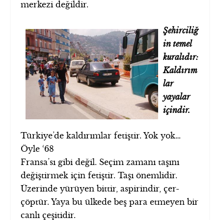
merkezi değildir.
Şehirciliğ
in temel
kuralıdır:
Kaldırım
lar
yayalar
içindir.
Türkiye’de kaldırımlar fetiştir. Yok yok…
Öyle ‘68
Fransa’sı gibi değil. Seçim zamanı taşını
değiştirmek için fetiştir. Taşı önemlidir.
Üzerinde yürüyen bittir, aspirindir, çer-
çöptür. Yaya bu ülkede beş para etmeyen bir
canlı çeşitidir.