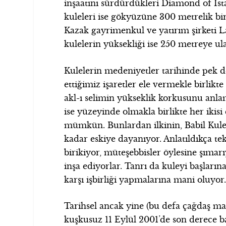
inşaatını sürdürdükleri Diamond of İs
kuleleri ise gökyüzüne 300 metrelik b
Kazak gayrimenkul ve yatırım şirketi 
kulelerin yüksekliği ise 250 metreye ul
Kulelerin medeniyetler tarihinde pek d
ettiğimiz işaretler ele vermekle birlik
akl-ı selimin yükseklik korkusunu anlam
ise yüzeyinde olmakla birlikte her ikis
mümkün. Bunlardan ilkinin, Babil Kules
kadar eskiye dayanıyor. Anlatıldıkça t
birikiyor, müteşebbisler öylesine şımarı
inşa ediyorlar. Tanrı da kuleyi başlarına
karşı işbirliği yapmalarına mani oluyor
Tarihsel ancak yine (bu defa çağdaş ma
kuşkusuz 11 Eylül 2001’de son derece ba