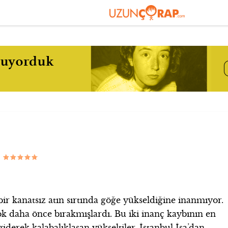
|
r kanatsız atın sırtında göğe yükseldiğine inanmıyor.
ok daha önce bırakmışlardı. Bu iki inanç kaybının en
iderek kalabalıklaşan yükseltiler. İstanbul İsa’dan