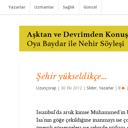
Yazarlar
Uzmanlar
Sağlık
Güncel
Şehir yükseldikçe…
Uzunçorap
|
30 Eki 2012
|
Slider
,
Yazarlar
|
0
İstanbul’da artık kimse Muhammed’in bi
İsa’nın göğe çekildiğine inanmayı ise ç
önemli göstergeleri ise şehirde nüfusu g