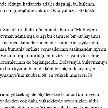
de olduğu kadarıyla adalet dağıttığı bu kulenin,
nden ettiğine şüphe yoktur. Oysa yalnızca 40 küsür
r Sinan’ın kalfalık döneminde Batı’da “Muhteşem
yman adına inşa ettiği bu cami ise bir tür kıyamet
e kıyamet alametlerinden biri camilerin sayılarının,
ası, bununla birlikte cemaatlerinin azalmasıdır. Ayrıca
 Osmanlı İmparatorluğu’nun zirvesi, yani yükselme
önemlerinin de başlangıcıdır. Dolayısıyla Süleymaniye
em bir rüyanın hem de kötü bir biçimde uyanışın
eymaniye’nin kubbesi 53, en yüksek minaresi 76
rının yüksekliği ile ölçülecekse İstanbul’un mevcut
etlerden çok daha yükseklerde seyrettikleri iddia
e bir terslik olduğunu görmekte çok da gecikmeyecektir.