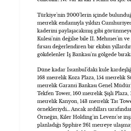
Türkiye’nin 2000’lerin içinde bulundu
metrelik endamıyla yıldızı Cumhuriyet’
kaderini paylaşacakmış gibi görünmeyen 
Kulesi’nin değilse bile II. Mehmet’in 
fırsatı değerlendiren bir ekibin yıllard
gökdelenler İş Bankası’nı gölgede bırak
Düne kadar İstanbul’daki kule kardeşliğ
168 metrelik Koza Plaza, 154 metrelik S
metrelik Garanti Bankası Genel Müdürlü
Tekfen Tower, 160 metrelik Şişli Plaza,
metrelik Kanyon, 143 metrelik Tat Tower
örnekleriydi… Ancak ardılları tarafınd
Örneğin, Kiler Holding’in Levent’te in
planladığı Spphire 261 metreye ulaşmay