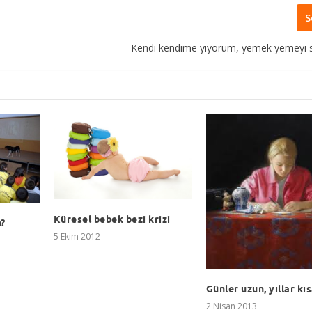
S
Kendi kendime yiyorum, yemek yemeyi 
Küresel bebek bezi krizi
m?
5 Ekim 2012
Günler uzun, yıllar kı
2 Nisan 2013