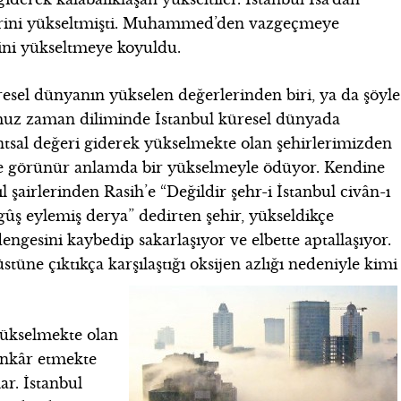
erini yükseltmişti. Muhammed’den vazgeçmeye
ini yükseltmeye koyuldu.
sel dünyanın yükselen değerlerinden biri, ya da şöyle
uz zaman diliminde İstanbul küresel dünyada
antsal değeri giderek yükselmekte olan şehirlerimizden
k ve görünür anlamda bir yükselmeyle ödüyor. Kendine
l şairlerinden Rasih’e “Değildir şehr-i İstanbul civân-ı
gûş eylemiş derya” dedirten şehir, yükseldikçe
 dengesini kaybedip sakarlaşıyor ve elbette aptallaşıyor.
 üstüne çıktıkça karşılaştığı oksijen azlığı nedeniyle kimi
 yükselmekte olan
 inkâr etmekte
ar. İstanbul