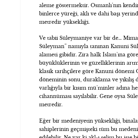
aleme göstermektir. Osmanlı’nın kendin
binlerce yüreği, aklı ve dahi başı yeri
metredir yüksekliği.
Ve tabii Süleymaniye var bir de… Mima
Süleyman” namıyla tanınan Kanuni Süle
alameti gibidir. Zira halk İslam’ına gör
büyüklüklerinin ve güzelliklerinin artm
klasik tarihçilere göre Kanuni dönemi
döneminin sonu, duraklama ve yıkılış d
varlığıyla bir kısım mü’minler adına h
cihannüması sayılabilir. Gene oysa Sül
metredir.
Eğer bir medeniyetin yüksekliği, binala
sahiplerinin geçmişteki tüm bu medeniy
edilebilir. Ne var ki akl-ı selim bu işt