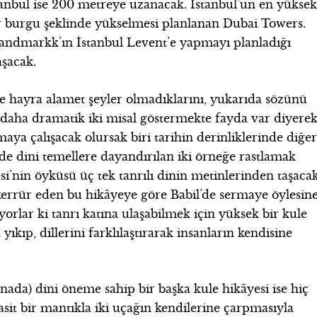
tanbul ise 200 metreye uzanacak. İstanbul’un en yükse
ir burgu şeklinde yükselmesi planlanan Dubai Towers.
Landmarkk’ın İstanbul Levent’e yapmayı planladığı
aşacak.
e hayra alamet şeyler olmadıklarını, yukarıda sözünü
te daha dramatik iki misal göstermekte fayda var diyere
aya çalışacak olursak biri tarihin derinliklerinde diğer
i de dini temellere dayandırılan iki örneğe rastlamak
i’nin öyküsü üç tek tanrılı dinin metinlerinden taşaca
ekerrür eden bu hikâyeye göre Babil’de sermaye öylesin
yorlar ki tanrı katına ulaşabilmek için yüksek bir kule
 yıkıp, dillerini farklılaştırarak insanların kendisine
.
nada) dini öneme sahip bir başka kule hikâyesi ise hiç
sit bir mantıkla iki uçağın kendilerine çarpmasıyla