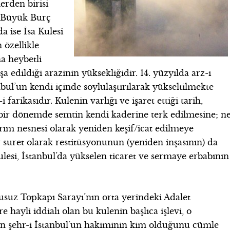
erden birisi
a Büyük Burç
 ise İsa Kulesi
 özellikle
a heybetli
 edildiği arazinin yüksekliğidir. 14. yüzyılda arz-ı
ul’un kendi içinde soylulaştırılarak yükseltilmekte
farikasıdır. Kulenin varlığı ve işaret ettiği tarih,
r dönemde semtin kendi kaderine terk edilmesine; n
ırım nesnesi olarak yeniden keşif/icat edilmeye
 suret olarak restitüsyonunun (yeniden inşasının) da
lesi, İstanbul’da yükselen ticaret ve sermaye erbabının
usuz Topkapı Sarayı’nın orta yerindeki Adalet
e hayli iddialı olan bu kulenin başlıca işlevi, o
an şehr-i İstanbul’un hakiminin kim olduğunu cümle