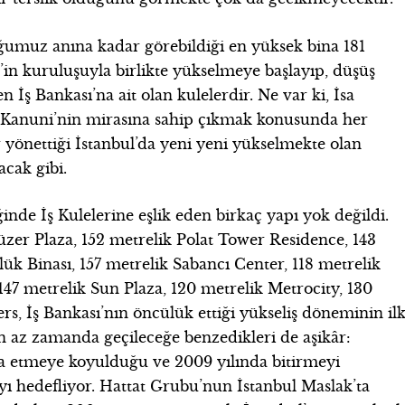
ğumuz anına kadar görebildiği en yüksek bina 181
in kuruluşuyla birlikte yükselmeye başlayıp, düşüş
İş Bankası’na ait olan kulelerdir. Ne var ki, İsa
ve Kanuni’nin mirasına sahip çıkmak konusunda her
ır yönettiği İstanbul’da yeni yeni yükselmekte olan
acak gibi.
inde İş Kulelerine eşlik eden birkaç yapı yok değildi.
üzer Plaza, 152 metrelik Polat Tower Residence, 143
k Binası, 157 metrelik Sabancı Center, 118 metrelik
 147 metrelik Sun Plaza, 120 metrelik Metrocity, 130
s, İş Bankası’nın öncülük ettiği yükseliş döneminin il
an az zamanda geçileceğe benzedikleri de aşikâr:
şa etmeye koyulduğu ve 2009 yılında bitirmeyi
ı hedefliyor. Hattat Grubu’nun İstanbul Maslak’ta