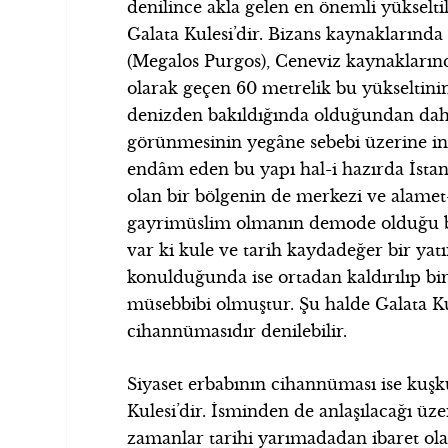
denilince akla gelen en önemli yükseltil
Galata Kulesi’dir. Bizans kaynaklarınd
(Megalos Purgos), Ceneviz kaynaklarında
olarak geçen 60 metrelik bu yükseltinin
denizden bakıldığında olduğundan dah
görünmesinin yegâne sebebi üzerine inşa
endâm eden bu yapı hal-i hazırda İstanb
olan bir bölgenin de merkezi ve alamet-i 
gayrimüslim olmanın demode olduğu bi
var ki kule ve tarih kaydadeğer bir yat
konulduğunda ise ortadan kaldırılıp bir
müsebbibi olmuştur. Şu halde Galata Ku
cihannümasıdır denilebilir.
Siyaset erbabının cihannüması ise kuşk
Kulesi’dir. İsminden de anlaşılacağı üzer
zamanlar tarihi yarımadadan ibaret ol