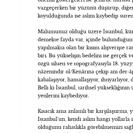
vazgeçerken bir yüzünü düşürüp, diğ
koyulduğunda ise aslını kaybedip suret
Malumunuz olduğu üzere İstanbul, küre
demekte fayda var, içinde bulunduğum
yapılmakta olan bir kısım alışverişte r
biri. Bu yükselişin bedelini ise gerçe
özgü silueti ve topografyasıyla 18. yüzyı
nâzenindir ol/Kenârına çekip anı der-â
kabalaşıyor, hantallaşıyor, ihtiyarlıyor,
Belli ki İstanbul, tarihsel yüksekliğinin
yetilerini kaybediyor.
Kısacık ama anlamlı bir karşılaştırma,
İstanbul’un, kendi aslını hangi yollarla
olduğunu rahatlıkla görebilmemizi sağl