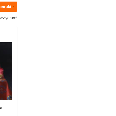
onraki
seviyorum!
sa