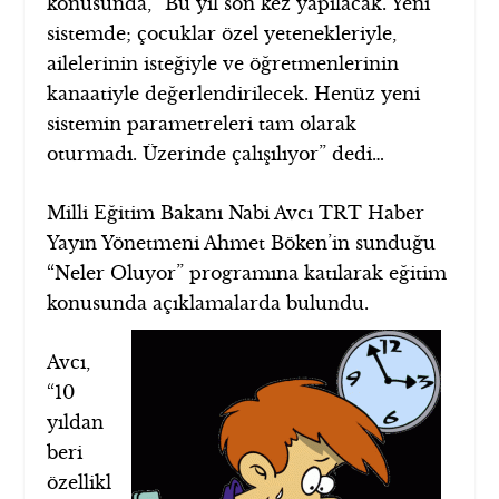
konusunda, “Bu yıl son kez yapılacak. Yeni
sistemde; çocuklar özel yetenekleriyle,
ailelerinin isteğiyle ve öğretmenlerinin
kanaatiyle değerlendirilecek. Henüz yeni
sistemin parametreleri tam olarak
oturmadı. Üzerinde çalışılıyor” dedi…
Milli Eğitim Bakanı Nabi Avcı TRT Haber
Yayın Yönetmeni Ahmet Böken’in sunduğu
“Neler Oluyor” programına katılarak eğitim
konusunda açıklamalarda bulundu.
Avcı,
“10
yıldan
beri
özellikl