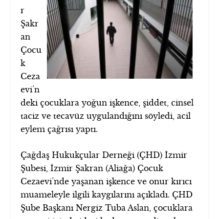
r
Şakr
an
Çocu
k
Ceza
evi’n
deki çocuklara yoğun işkence, şiddet, cinsel
taciz ve tecavüz uygulandığını söyledi, acil
eylem çağrısı yaptı.
Çağdaş Hukukçular Derneği (ÇHD) İzmir
Şubesi, İzmir Şakran (Aliağa) Çocuk
Cezaevi’nde yaşanan işkence ve onur kırıcı
muameleyle ilgili kaygılarını açıkladı. ÇHD
Şube Başkanı Nergiz Tuba Aslan, çocuklara