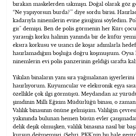
bırakan maskelerden takmıştı. Doğal olarak göz g
“Ne yapıyorsun burda?’” diye sordu birisi. Hatırl
kadarıyla ninemlerin evine gittiğimi söyledim. Poli
git” demişti. Ben de polis görmenin her Kürt ço
yarattığı korku halinin yanında bir de küfür yem
ekstra korkusu ve utancı ile koşar adımlarla hedef
hatırlamadığım boşluğa doğru koşmuştum. Oysa 
ninemlerin evi polis panzerinin geldiği tarafta ka
Yıkılan binaların yanı sıra yağmalanan işyerlerini
hatırlıyorum. Kuyumcular ve elektronik eşya satan
özellikle çok ilgi görmüştü. Meydandan az yürüd
şimdinin Milli Eğitim Müdürlüğü binası, o zamanı
Valilik binasının önüne gelmiştim. Valiliğin çevre
yakınında bulunan hemen bütün evler çatışmada
delik deşik olmuşken, valilik binasına nasıl bir başa
kurşun değmemişti. (Şehri, PKK’nin bu hale getird