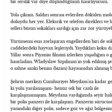
bir terslik var diye düşündüğümü hatırlıyorum.
Yola çıktım. Saldırı sonrası evlerden dökülen mol
doluydu her yer. Elektrik ve telefon direkleri ve 
telleri bütün sokakları sardığı için zar zor yürüy
Yürümemi esas zorlaştıran engellerden biri de so
caddelerdeki hayvan leşleriydi. Yaydıkları koku da
Yıllar sonra Piyanist filmini izlerken yaşadığım o 
hatırladım. Wladyslaw Szpilman’ın yok edilmiş şe
o sahne sanki benim (bizim) hayatımdan alınmış b
Şehrin merkezi Cumhuriyet Meydanı’na kadar ge
ki yolu yarılamıştım- henüz tek bir canlı ile
karşılaşmamıştım. Meydana vardığımda seyir hal
bir polis panzeri ile karşılaştım. Panzerin sürücüs
yanındaki diğer polis, sadece göz ve ağız bölgesin