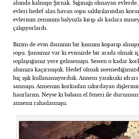
altında kalmıştı Şırnak. Sığınağı olmayan evlerde,
evleri hedef alan havan topu saldırılarından kor
evlerinin zeminini balyozla kırıp alt katlara inme
çalışıyorlardı.
Bizim de evin damının bir kısmını koparıp almışt
topu. Şansımız var ki evimizde bir arada olmak iç
toplaştığımız yere gelmemişti. Sesten o kadar ko
altımıza kaçırmıştık. Hedef olmak istemediğimiz
hiç ışık kullanamıyorduk. Annem yataktaki idrarı
sanmıştı. Annemin korkudan takırdayan dişlerinin
hatırlarım. Neyse ki babam el feneri ile durumu
annemi rahatlatmıştı.