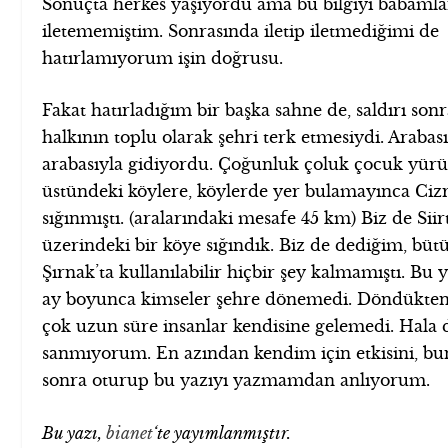
Sonuçta herkes yaşıyordu ama bu bilgiyi babamla
iletememiştim. Sonrasında iletip iletmediğimi de
hatırlamıyorum işin doğrusu.
Fakat hatırladığım bir başka sahne de, saldırı sonr
halkının toplu olarak şehri terk etmesiydi. Arabas
arabasıyla gidiyordu. Çoğunluk çoluk çocuk yürü
üstündeki köylere, köylerde yer bulamayınca Ciz
sığınmıştı. (aralarındaki mesafe 45 km) Biz de Siir
üzerindeki bir köye sığındık. Biz de dediğim, bütü
Şırnak’ta kullanılabilir hiçbir şey kalmamıştı. Bu
ay boyunca kimseler şehre dönemedi. Döndükten
çok uzun süre insanlar kendisine gelemedi. Hala d
sanmıyorum. En azından kendim için etkisini, bun
sonra oturup bu yazıyı yazmamdan anlıyorum.
Bu yazı,
bianet
‘te yayımlanmıştır.