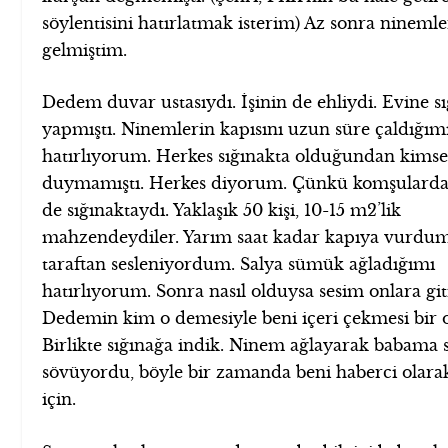
söylentisini hatırlatmak isterim) Az sonra ninemle
gelmiştim.
Dedem duvar ustasıydı. İşinin de ehliydi. Evine s
yapmıştı. Ninemlerin kapısını uzun süre çaldığım
hatırlıyorum. Herkes sığınakta olduğundan kimse
duymamıştı. Herkes diyorum. Çünkü komşulardan
de sığınaktaydı. Yaklaşık 50 kişi, 10-15 m2’lik
mahzendeydiler. Yarım saat kadar kapıya vurdum
taraftan sesleniyordum. Salya sümük ağladığımı
hatırlıyorum. Sonra nasıl olduysa sesim onlara git
Dedemin kim o demesiyle beni içeri çekmesi bir 
Birlikte sığınağa indik. Ninem ağlayarak babama 
sövüyordu, böyle bir zamanda beni haberci olarak
için.