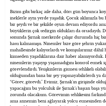
Bizim gibi birkaç aile daha, dört gün boyunca ko
ineklerle aynı yerde yaşadık. Çocuk aklımızla bu 
bir şeydi ve bir şekilde oyun devam ediyordu am
büyüklerin çok tedirgin oldukları da ortadaydı. 
sonunda Şırnak merkezde çalışır durumda hiç bir 
hattı kalmamıştı. Ninemler bize göre şehrin yukar
mahallesinde kalıyorlardı ve komşularımız dâhil 
kimseden yaşadıklarına dair haber alamıyorduk.
ninemlerin yaşayıp yaşamadığını kontrol etmek i
görevlendirdi. Yetişkinlerin gitmesi tehlikeli olabi
olduğumdan bana bir şey yapmayabilirlerdi ya da
“Görev, görevdi.” Evimiz, Şırnak’ın girişinde oldu
yapacağım bu yolculuk ile Şırnak’ı baştan başa 
zorunda olacaktım. Görevimin tehlikesini farkın
ama annemin beni ağlayarak yolcu etmesinden dol