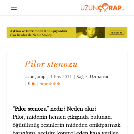
Pilor stenozu
Uzunçorap
|
1 Kas 2011
|
Sağlık
,
Uzmanlar
|
0
|
“Pilor stenozu” nedir? Neden olur?
Pilor, midenin hemen çıkışında bulunan,
öğütülmüş besinlerin mideden onikiparmak
barsağına geçişini kontrol eden kasa verilen