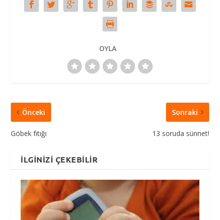
OYLA
Önceki
Sonraki
Göbek fıtığı
13 soruda sünnet!
İLGINIZI ÇEKEBILIR