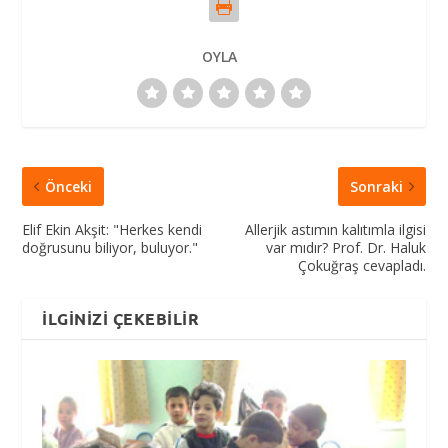
OYLA
Önceki
Sonraki
Elif Ekin Akşit: "Herkes kendi
Allerjik astımın kalıtımla ilgisi
doğrusunu biliyor, buluyor."
var mıdır? Prof. Dr. Haluk
Çokuğraş cevapladı.
İLGINIZI ÇEKEBILIR