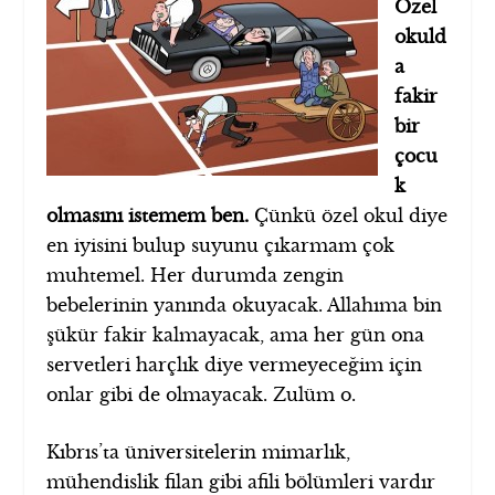
Özel
okuld
a
fakir
bir
çocu
k
olmasını istemem ben.
Çünkü özel okul diye
en iyisini bulup suyunu çıkarmam çok
muhtemel. Her durumda zengin
bebelerinin yanında okuyacak. Allahıma bin
şükür fakir kalmayacak, ama her gün ona
servetleri harçlık diye vermeyeceğim için
onlar gibi de olmayacak. Zulüm o.
Kıbrıs’ta üniversitelerin mimarlık,
mühendislik filan gibi afili bölümleri vardır