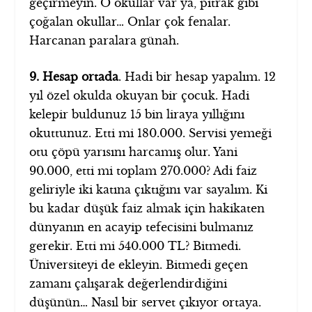
geçirmeyin. O okullar var ya, pıtrak gibi
çoğalan okullar… Onlar çok fenalar.
Harcanan paralara günah.
9. Hesap ortada
. Hadi bir hesap yapalım. 12
yıl özel okulda okuyan bir çocuk. Hadi
kelepir buldunuz 15 bin liraya yıllığını
okuttunuz. Etti mi 180.000. Servisi yemeği
otu çöpü yarısını harcamış olur. Yani
90.000, etti mi toplam 270.000? Adi faiz
geliriyle iki katına çıktığını var sayalım. Ki
bu kadar düşük faiz almak için hakikaten
dünyanın en acayip tefecisini bulmanız
gerekir. Etti mi 540.000 TL? Bitmedi.
Üniversiteyi de ekleyin. Bitmedi geçen
zamanı çalışarak değerlendirdiğini
düşünün… Nasıl bir servet çıkıyor ortaya.