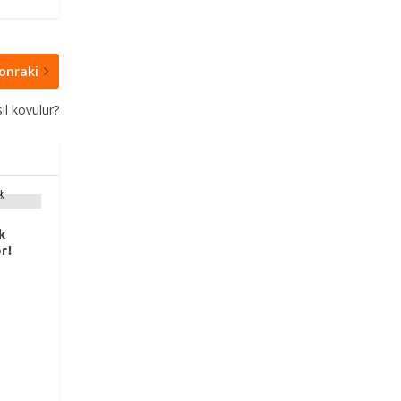
onraki
ıl kovulur?
k
r!