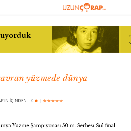
Davran yüzmede dünya
’IN İÇİNDEN
|
0
|
nya Yüzme Şampiyonası 50 m. Serbest Stil final