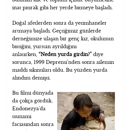
inat pıtırak gibi her yerde bitmeye başladı.
Doğal afetlerden sonra da yetimhaneler
artmaya başladı. Geçtiğimiz günlerde
derneğimize ulaşan bir genç kız, okulunun
bittiğini, yurttan ayrıldığını
anlatırken,
“Neden yurda girdin?”
diye
sorunca, 1999 Depremi’nden sonra ailemin
maddi sıkıntıları oldu. Bu yüzden yurda
alındım demişti.
Bu filmi dünyada
da çokça gördük.
Endonezya’da
tsunami
faciasından sonra