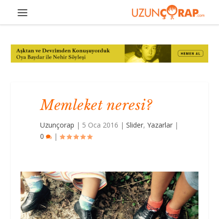
Memleket neresi?
Uzunçorap
|
5 Oca 2016
|
Slider
,
Yazarlar
|
0
|