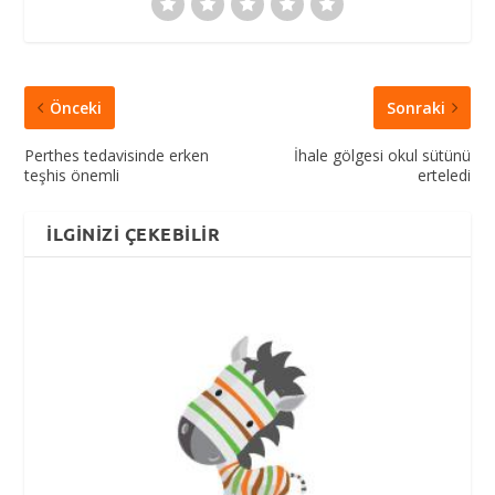
Önceki
Sonraki
Perthes tedavisinde erken
İhale gölgesi okul sütünü
teşhis önemli
erteledi
İLGINIZI ÇEKEBILIR