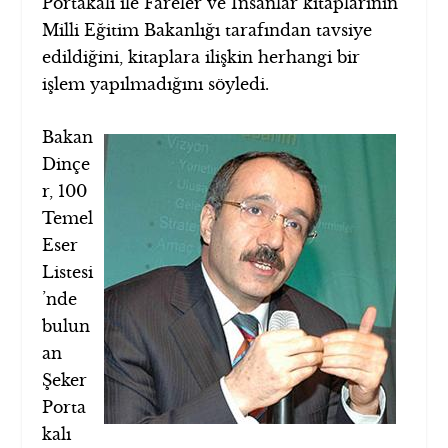
Portakalı ile Fareler ve İnsanlar kitaplarının
Milli Eğitim Bakanlığı tarafından tavsiye
edildiğini, kitaplara ilişkin herhangi bir
işlem yapılmadığını söyledi.
Bakan
Dinçe
r, 100
Temel
Eser
Listesi
’nde
bulun
an
Şeker
Porta
kalı