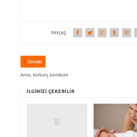
PAYLAŞ:
Önceki
Anne, korkunç komiksin!
İLGINIZI ÇEKEBILIR