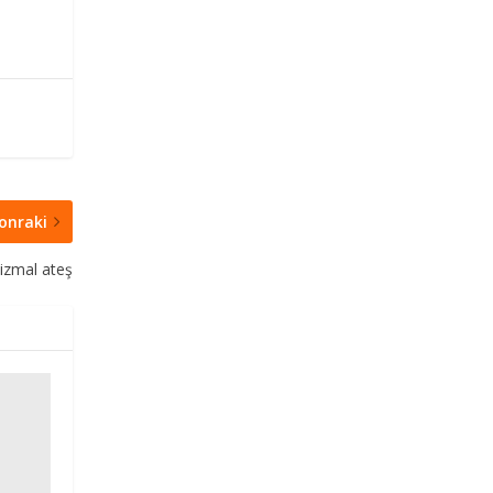
onraki
izmal ateş