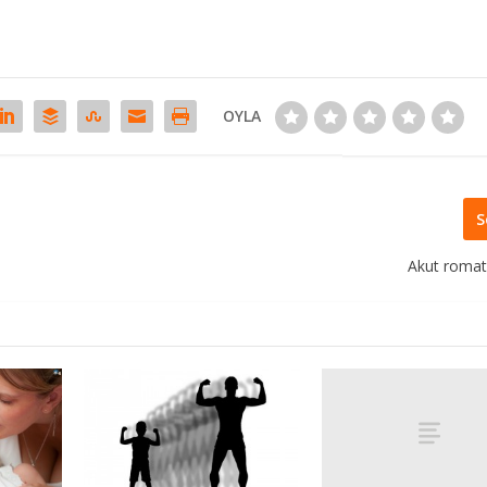
OYLA
S
Akut romat