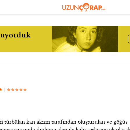
|
i türbülan kan akımı tarafından oluşturulan ve göğüs
nesi sırasında dinleme aleti ile kalp seslerine ek olara