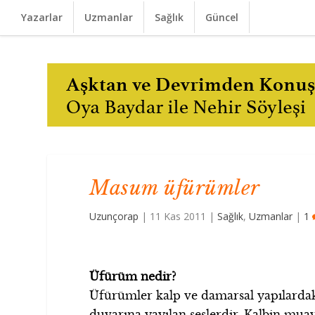
Yazarlar
Uzmanlar
Sağlık
Güncel
Masum üfürümler
Uzunçorap
|
11 Kas 2011
|
Sağlık
,
Uzmanlar
|
1
Üfürüm nedir?
Üfürümler kalp ve damarsal yapılardak
duvarına yayılan seslerdir. Kalbin muaye