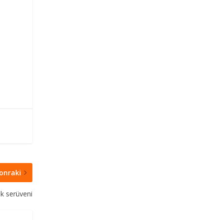
onraki
lik serüveni