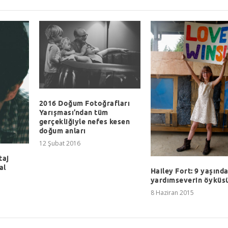
2016 Doğum Fotoğrafları
Yarışması’ndan tüm
gerçekliğiyle nefes kesen
doğum anları
12 Şubat 2016
taj
al
Hailey Fort: 9 yaşında
yardımseverin öyküs
8 Haziran 2015