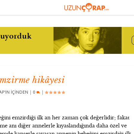
emzirme hikâyesi
P’IN İÇİNDEN
|
0
|
ğini emzirdiği ilk an her zaman çok değerlidir; fakat
me anı diğer annelerle kıyaslandığında daha özel ve
emde kanserle savaşan annenin bebeğini emzirdiği ilk