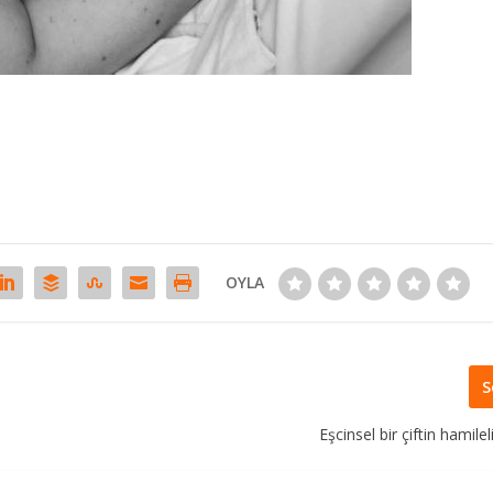
OYLA
S
Eşcinsel bir çiftin hamile