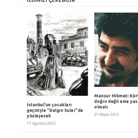
Mansur Hikmet: Kür
doğru değil ama yas
İstanbul'un çocukları
olmalı
geçmişle "Dalgın Sular"da
27 Mayıs 2012
yüzleşecek
17 Ağustos 2012