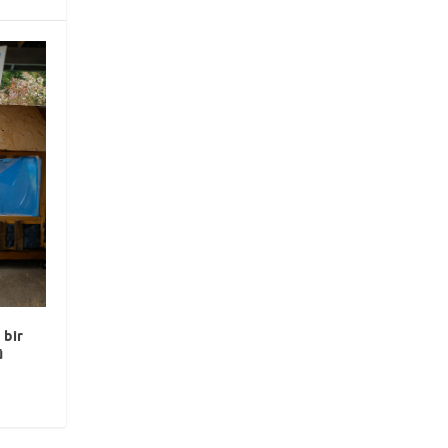
 bir
ü