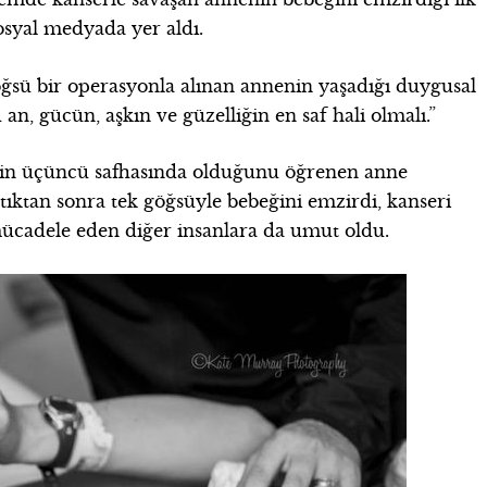
osyal medyada yer aldı.
göğsü bir operasyonla alınan annenin yaşadığı duygusal
 an, gücün, aşkın ve güzelliğin en saf hali olmalı.”
inin üçüncü safhasında olduğunu öğrenen anne
ıktan sonra tek göğsüyle bebeğini emzirdi, kanseri
 mücadele eden diğer insanlara da umut oldu.