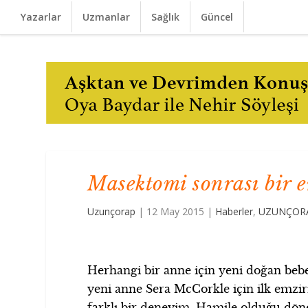
Yazarlar
Uzmanlar
Sağlık
Güncel
Masektomi sonrası bir 
Uzunçorap
|
12 May 2015
|
Haberler
,
UZUNÇORA
Herhangi bir anne için yeni doğan bebe
yeni anne Sera McCorkle için ilk emzir
farklı bir deneyim. Hamile olduğu dön