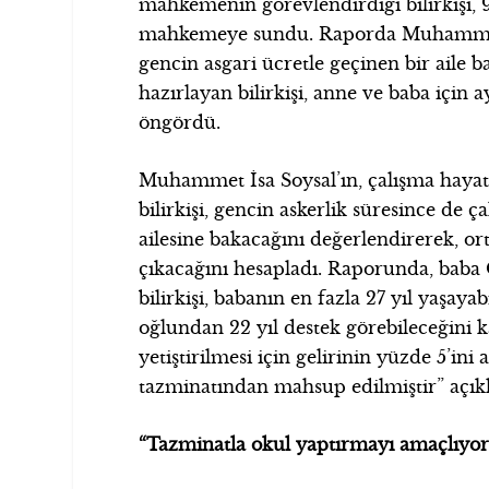
mahkemenin görevlendirdiği bilirkişi, 
mahkemeye sundu. Raporda Muhammet İs
gencin asgari ücretle geçinen bir aile 
hazırlayan bilirkişi, anne ve baba için 
öngördü.
Muhammet İsa Soysal’ın, çalışma hayat
bilirkişi, gencin askerlik süresince d
ailesine bakacağını değerlendirerek, or
çıkacağını hesapladı. Raporunda, baba
bilirkişi, babanın en fazla 27 yıl yaşay
oğlundan 22 yıl destek görebileceğini
yetiştirilmesi için gelirinin yüzde 5’in
tazminatından mahsup edilmiştir” açıkl
“Tazminatla okul yaptırmayı amaçlıyo