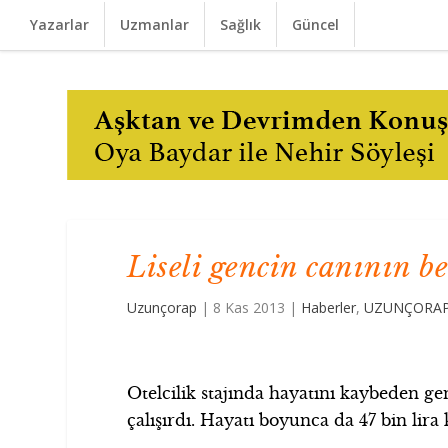
Yazarlar
Uzmanlar
Sağlık
Güncel
Liseli gencin canının be
Uzunçorap
|
8 Kas 2013
|
Haberler
,
UZUNÇORAP’
Otelcilik stajında hayatını kaybeden genç
çalışırdı. Hayatı boyunca da 47 bin lira