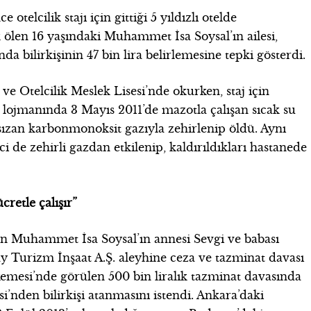
otelcilik stajı için gittiği 5 yıldızlı otelde
ölen 16 yaşındaki Muhammet İsa Soysal’ın ailesi,
nda bilirkişinin 47 bin lira belirlemesine tepki gösterdi.
Otelcilik Meslek Lisesi’nde okurken, staj için
 lojmanında 3 Mayıs 2011’de mazotla çalışan sıcak su
 sızan karbonmonoksit gazıyla zehirlenip öldü. Aynı
i de zehirli gazdan etkilenip, kaldırıldıkları hastanede
cretle çalışır”
n Muhammet İsa Soysal’ın annesi Sevgi ve babası
y Turizm İnşaat A.Ş. aleyhine ceza ve tazminat davası
emesi’nde görülen 500 bin liralık tazminat davasında
nden bilirkişi atanmasını istendi. Ankara’daki