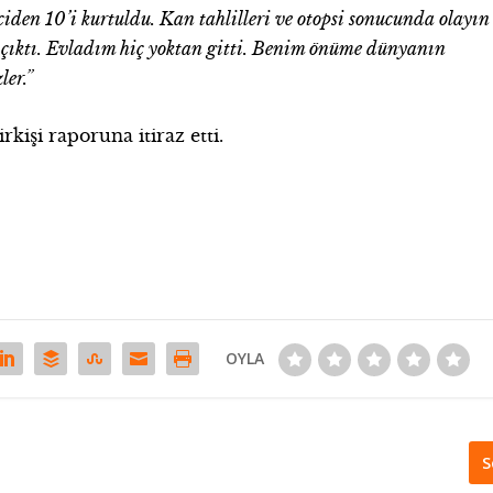
nciden 10’i kurtuldu. Kan tahlilleri ve otopsi sonucunda olayın
 çıktı. Evladım hiç yoktan gitti. Benim önüme dünyanın
ler.”
rkişi raporuna itiraz etti.
OYLA
S