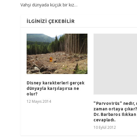
Vahşi dünyada küçük bir kız…
İLGINIZI ÇEKEBILIR
Disney karakterleri gerçek
dünyayla karşılaşırsa ne
olur?
12 Mayıs 2014
"Parvovirüs" nedir, 
zaman ortaya çıkar?
Dr. Barbaros Ilıkkan
cevapladı.
10 Eylül 2012