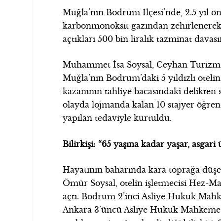
Muğla’nın Bodrum İlçesi’nde, 2.5 yıl önce 
karbonmonoksit gazından zehirlenerek 
açtıkları 500 bin liralık tazminat davası
Muhammet İsa Soysal, Ceyhan Turizm ve 
Muğla’nın Bodrum’daki 5 yıldızlı otelin
kazanının tahliye bacasındaki delikten
olayda lojmanda kalan 10 stajyer öğrenc
yapılan tedaviyle kurtuldu.
Bilirkişi: “65 yaşına kadar yaşar, asgari ü
Hayatının baharında kara toprağa düşe
Ömür Soysal, otelin işletmecisi Hez-Ma
açtı. Bodrum 2’inci Asliye Hukuk Mahk
Ankara 3’üncü Asliye Hukuk Mahkemesi’