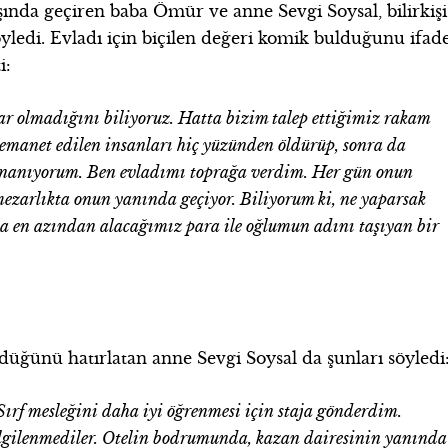
nda geçiren baba Ömür ve anne Sevgi Soysal, bilirkişi
öyledi. Evladı için biçilen değeri komik bulduğunu ifad
i:
r olmadığını biliyoruz. Hatta bizim talep ettiğimiz rakam
 emanet edilen insanları hiç yüzünden öldürüp, sonra da
inanıyorum. Ben evladımı toprağa verdim. Her gün onun
mezarlıkta onun yanında geçiyor. Biliyorum ki, ne yaparsak
 en azından alacağımız para ile oğlumun adını taşıyan bir
ünü hatırlatan anne Sevgi Soysal da şunları söyledi
Sırf mesleğini daha iyi öğrenmesi için staja gönderdim.
ilgilenmediler. Otelin bodrumunda, kazan dairesinin yanında