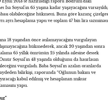
9 Eylül 2013’te hazırladığı raporu Bodrum’daki
a Soysal’ın 65 yaşına kadar yaşayacağını varsayıldı
babası olabileceğine hükmetti. Buna göre kazanç çizelges
ayrı ayrı hesaplama yaptı ve toplam 47 bin lira tazminatı
ına 18 yaşından önce atılamayacağını vurgulayan
e çalışmayacağına hükmederek, ancak 20 yaşından sonra
talama 65 yıllık ömrünün 25 yılında ailesine destek
 Ömür Soysal’ın 43 yaşında olduğunu da hatırlatan
abileceğini vurguladı. Baba Soysal’ın azalan oranlarda
 kaydeden bilirkişi, raporunda “Oğlunun bakım ve
i ayıracağı kabul edilmiş ve hesaplanan miktar
amasını yaptı.
ruz”