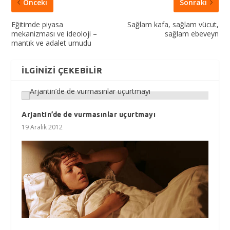
Önceki
Sonraki
Eğitimde piyasa
Sağlam kafa, sağlam vücut,
mekanizması ve ideoloji –
sağlam ebeveyn
mantık ve adalet umudu
İLGINIZI ÇEKEBILIR
Arjantin’de de vurmasınlar uçurtmayı
19 Aralık 2012