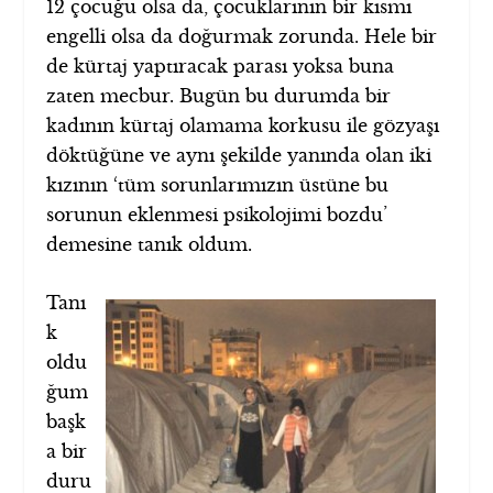
12 çocuğu olsa da, çocuklarının bir kısmı
engelli olsa da doğurmak zorunda. Hele bir
de kürtaj yaptıracak parası yoksa buna
zaten mecbur. Bugün bu durumda bir
kadının kürtaj olamama korkusu ile gözyaşı
döktüğüne ve aynı şekilde yanında olan iki
kızının ‘tüm sorunlarımızın üstüne bu
sorunun eklenmesi psikolojimi bozdu’
demesine tanık oldum.
Tanı
k
oldu
ğum
başk
a bir
duru