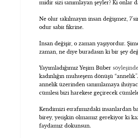
midir sizi tanımlayan şeyler? Ki onlar d
Ne olur takılmayın insan değişmez, 7’s
odur sabit fikrine.
İnsan değişir, o zaman yaşıyordur. Şimd
zaman, ne diye buradasın ki bir şey d
Yayımladığımız Yeşim Büber
söyleşind
kadınlığın muhteşem dönüşü “annelik”
annelik üzerinden tanımlamaya ihtiyacım
cümlesi bizi harekete geçirecek cümlele
Kendimizi etrafımızdaki insanlardan b
birey, yetişkin olmamız gerekiyor ki ka
faydamız dokunsun.