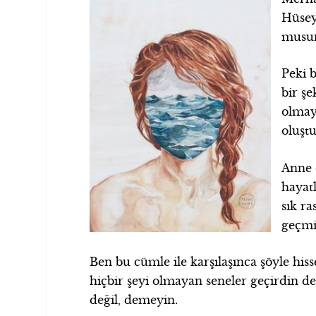
Hüseyi
musun
Peki b
bir şe
olmaya
oluştu
Anne 
hayatl
sık r
geçmi
Ben bu cümle ile karşılaşınca şöyle h
hiçbir şeyi olmayan seneler geçirdin 
değil, demeyin.