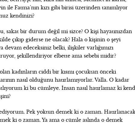
n ile Fatma’nın kızı gibi birisi üzerinden tanımlıyor
uz kendinizi?
u, sakat bir durum değil mi sizce? O kişi hayatınızdan
kilde çıkıp giderse ne olacak? Hala o kişinin o şeyi
 devam edeceksiniz belki, ilişkiler varlığımızı
ruyor, şekillendiriyor elbette ama sebebi midir?
olan kadınların ciddi bir kısmı çocuktan önceki
arının nasıl olduğunu hatırlamıyorlar. Valla. O kadar
astlıyorum ki bu cümleye.
İnsan nasıl hatırlamaz ki kend
şini?
issediyorum. Pek yoktun demek ki o zaman. Hatırlanaca
demek ki o zaman. Ya ama o cümle aslında o demek