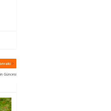
onraki
stin Güncesi