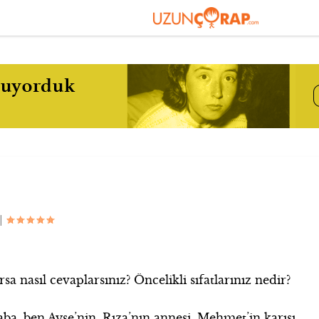
|
rsa nasıl cevaplarsınız? Öncelikli sıfatlarınız nedir?
ba, ben Ayşe’nin, Rıza’nın annesi, Mehmet’in karısı,