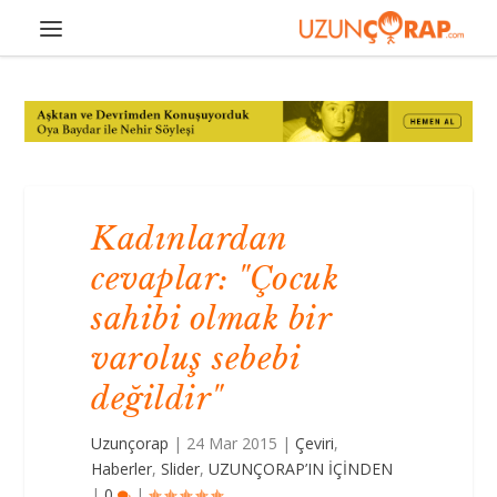
Kadınlardan
cevaplar: "Çocuk
sahibi olmak bir
varoluş sebebi
değildir"
Uzunçorap
|
24 Mar 2015
|
Çeviri
,
Haberler
,
Slider
,
UZUNÇORAP’IN İÇİNDEN
|
0
|