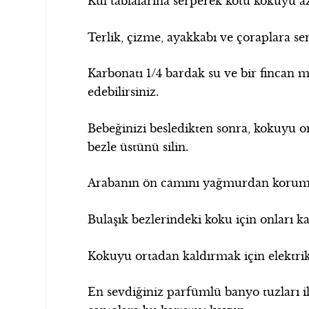
Kül tablalarına serperek kötü kokuyu aza
Terlik, çizme, ayakkabı ve çoraplara se
Karbonatı 1/4 bardak su ve bir fincan mı
edebilirsiniz.
Bebeğinizi besledikten sonra, kokuyu o
bezle üstünü silin.
Arabanın ön camını yağmurdan korumak
Bulaşık bezlerindeki koku için onları ka
Kokuyu ortadan kaldırmak için elektrik
En sevdiğiniz parfümlü banyo tuzları il