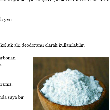
lı yer:
ltuk altı deodorantı olarak kullanılabilir.
arbonatı
k
rsiniz.
nda suya bir