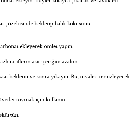
rbonat ekleyin. Tüyler kolayca çıkacak ve tavuk eti
at çözeltisinde bekletip balık kokusunu
karbonat ekleyerek omlet yapın.
 tariflerin asit içeriğini azaltın.
saat bekletin ve sonra yıkayın. Bu, tuvaleti temizleyece
üvetleri ovmak için kullanın.
skürtün.