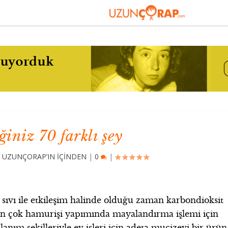
iniz 70 farklı şey
,
UZUNÇORAP’IN İÇİNDEN
|
0
|
ve sıvı ile etkileşim halinde olduğu zaman karbondioksit
 en çok hamurişi yapımında mayalandırma işlemi için
lanım şekilleriyle ev işleri için adeta mucizevi bir ürün