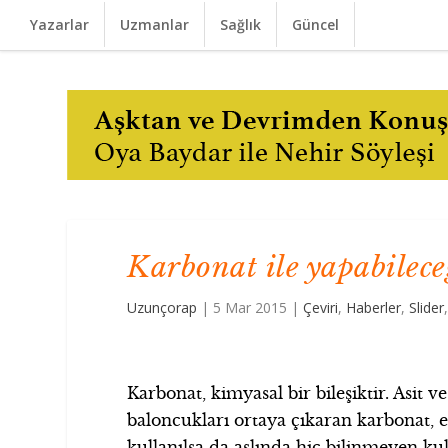
Yazarlar
Uzmanlar
Sağlık
Güncel
Karbonat ile yapabileceğ
Uzunçorap
|
5 Mar 2015
|
Çeviri
,
Haberler
,
Slider
Karbonat, kimyasal bir bileşiktir. Asit 
baloncukları ortaya çıkaran karbonat,
kullanılsa da aslında hiç bilinmeyen kul