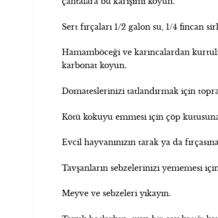
çantalara bu karışımı koyun.
Sert fırçaları 1/2 galon su, 1/4 fincan si
Hamamböceği ve karıncalardan kurtulm
karbonat koyun.
Domateslerinizi tatlandırmak için topr
Kötü kokuyu emmesi için çöp kutusuna
Evcil hayvanınızın tarak ya da fırçasın
Tavşanların sebzelerinizi yememesi içi
Meyve ve sebzeleri yıkayın.