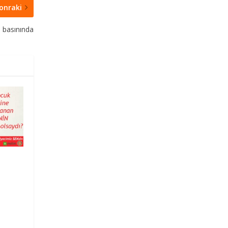
onraki
e basınında