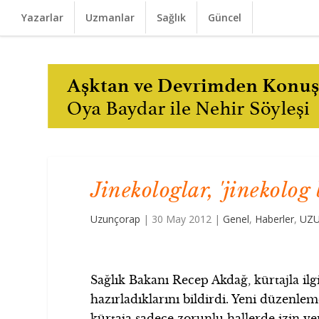
Yazarlar
Uzmanlar
Sağlık
Güncel
Jinekologlar, 'jinekolog
Uzunçorap
|
30 May 2012
|
Genel
,
Haberler
,
UZU
Sağlık Bakanı Recep Akdağ, kürtajla ilgi
hazırladıklarını bildirdi. Yeni düzenleme
kürtaja sadece zorunlu hallerde izin ve