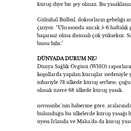
kürtaj diye bir şey olmaz. Bu yasaklama
Gülnihal Bülbül, doktorların gebeliği an
çiziyor. “Ultrasonda ancak 5-6 haftalık ge
başarısız olma ihtimali çok yüksektir.
bunu bilir.”
DÜNYADA DURUM NE?
Dünya Sağlık Örgütü (WHO) raporlarına
koşullarda yapılan kürtajlar nedeniyle 
itibariyle 73 ülkede kürtaj serbest; ç
olmak üzere 68 ülkede kürtaj yasak.
ntvmsnbc’nin haberine göre, aralarında
bulunduğu bu ülkelerde kürtaj yasağı hi
üyesi İrlanda ve Malta’da da kürtaj yasa