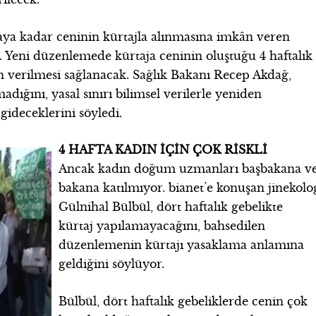
ncaya kadar ceninin kürtajla alınmasına imkân veren
. Yeni düzenlemede kürtaja ceninin oluştuğu 4 haftalık
n verilmesi sağlanacak. Sağlık Bakanı Recep Akdağ,
adığını, yasal sınırı bilimsel verilerle yeniden
ideceklerini söyledi.
4 HAFTA KADIN İÇİN ÇOK RİSKLİ
Ancak kadın doğum uzmanları başbakana v
bakana katılmıyor. bianet’e konuşan jinekolo
Gülnihal Bülbül, dört haftalık gebelikte
kürtaj yapılamayacağını, bahsedilen
düzenlemenin kürtajı yasaklama anlamına
geldiğini söylüyor.
Bülbül, dört haftalık gebeliklerde cenin çok