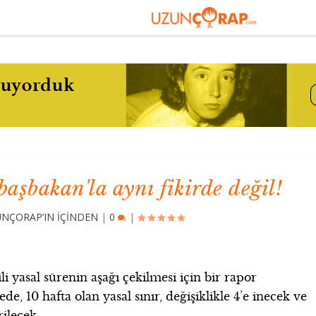
 başbakan'la aynı fikirde değil!
NÇORAP’IN İÇİNDEN
|
0
|
li yasal sürenin aşağı çekilmesi için bir rapor
de, 10 hafta olan yasal sınır, değişiklikle 4’e inecek ve
rilecek.