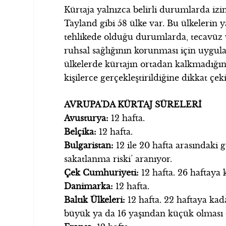
Kürtaja yalnızca belirli durumlarda izin
Tayland gibi 58 ülke var. Bu ülkelerin y
tehlikede olduğu durumlarda, tecavüz 
ruhsal sağlığının korunması için uygul
ülkelerde kürtajın ortadan kalkmadığın
kişilerce gerçekleştirildiğine dikkat çek
AVRUPA’DA KÜRTAJ SÜRELERİ
Avusturya:
12 hafta.
Belçika:
12 hafta.
Bulgaristan:
12 ile 20 hafta arasındaki 
sakatlanma riski’ aranıyor.
Çek Cumhuriyeti:
12 hafta. 26 haftaya 
Danimarka:
12 hafta.
Baltık Ülkeleri:
12 hafta. 22 haftaya kad
büyük ya da 16 yaşından küçük olması 