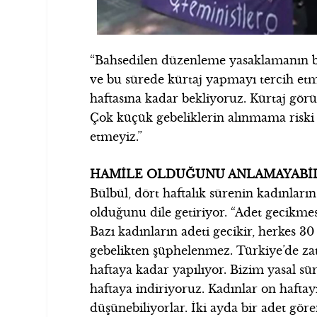
“Bahsedilen düzenleme yasaklamanın ba
ve bu sürede kürtaj yapmayı tercih etmi
haftasına kadar bekliyoruz. Kürtaj görül
Çok küçük gebeliklerin alınmama riski 
etmeyiz.”
HAMİLE OLDUĞUNU ANLAMAYABİ
Bülbül, dört haftalık sürenin kadınların
olduğunu dile getiriyor. “Adet gecikmes
Bazı kadınların adeti gecikir, herkes 
gebelikten şüphelenmez. Türkiye’de zaten
haftaya kadar yapılıyor. Bizim yasal s
haftaya indiriyoruz. Kadınlar on haftay
düşünebiliyorlar. İki ayda bir adet göre