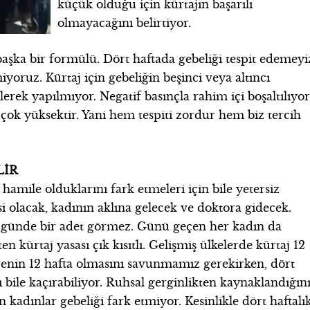
küçük olduğu için kürtajın başarılı
olmayacağını belirtiyor.
şka bir formülü. Dört haftada gebeliği tespit edemeyi
yoruz. Kürtaj için gebeliğin beşinci veya altıncı
erek yapılmıyor. Negatif basınçla rahim içi boşaltılıyor
çok yüksektir. Yani hem tespiti zordur hem biz tercih
LİR
 hamile olduklarını fark etmeleri için bile yetersiz
i olacak, kadının aklına gelecek ve doktora gidecek.
30 günde bir adet görmez. Günü geçen her kadın da
 kürtaj yasası çık kısıtlı. Gelişmiş ülkelerde kürtaj 12
ürenin 12 hafta olmasını savunmamız gerekirken, dört
ı bile kaçırabiliyor. Ruhsal gerginlikten kaynaklandığın
n kadınlar gebeliği fark etmiyor. Kesinlikle dört haftalı