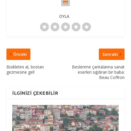
OYLA
Önceki
Sonraki
Bisikletini al, bostan
Beslenme çantalarına sanat
gezmesine gel!
eserleri sığdıran bir baba:
Beau Coffron
İLGINIZI ÇEKEBILIR