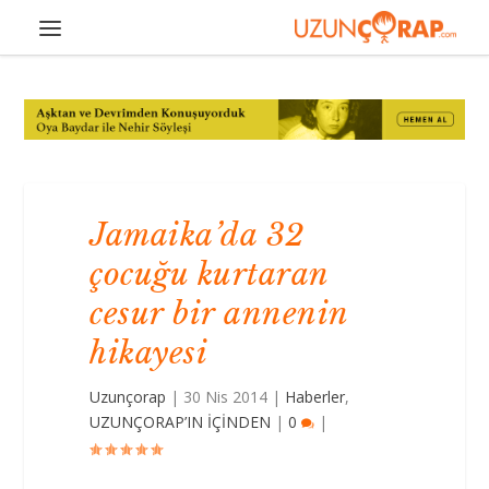
Jamaika’da 32
çocuğu kurtaran
cesur bir annenin
hikayesi
Uzunçorap
|
30 Nis 2014
|
Haberler
,
UZUNÇORAP’IN İÇİNDEN
|
0
|