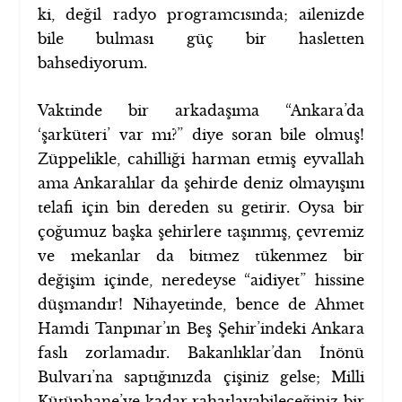
ki, değil radyo programcısında; ailenizde
bile bulması güç bir hasletten
bahsediyorum.
Vaktinde bir arkadaşıma “Ankara’da
‘şarküteri’ var mı?” diye soran bile olmuş!
Züppelikle, cahilliği harman etmiş eyvallah
ama Ankaralılar da şehirde deniz olmayışını
telafi için bin dereden su getirir. Oysa bir
çoğumuz başka şehirlere taşınmış, çevremiz
ve mekanlar da bitmez tükenmez bir
değişim içinde, neredeyse “aidiyet” hissine
düşmandır! Nihayetinde, bence de Ahmet
Hamdi Tanpınar’ın Beş Şehir’indeki Ankara
faslı zorlamadır. Bakanlıklar’dan İnönü
Bulvarı’na saptığınızda çişiniz gelse; Milli
Kütüphane’ye kadar rahatlayabileceğiniz bir