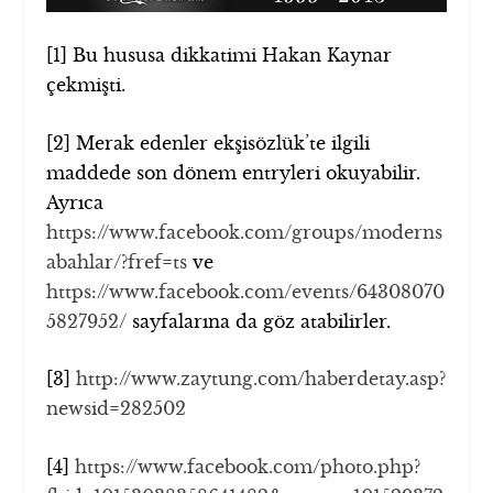
[1]
Bu hususa dikkatimi Hakan Kaynar
çekmişti.
[2]
Merak edenler ekşisözlük’te ilgili
maddede son dönem entryleri okuyabilir.
Ayrıca
https://www.facebook.com/groups/moderns
abahlar/?fref=ts
ve
https://www.facebook.com/events/64308070
5827952/
sayfalarına da göz atabilirler.
[3]
http://www.zaytung.com/haberdetay.asp?
newsid=282502
[4]
https://www.facebook.com/photo.php?