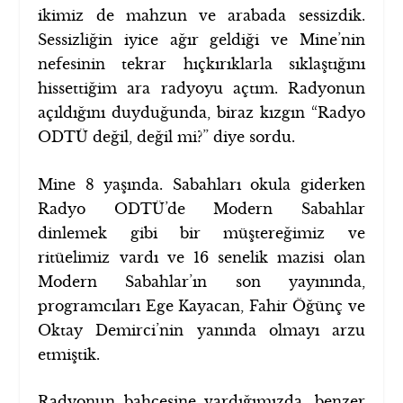
ikimiz de mahzun ve arabada sessizdik.
Sessizliğin iyice ağır geldiği ve Mine’nin
nefesinin tekrar hıçkırıklarla sıklaştığını
hissettiğim ara radyoyu açtım. Radyonun
açıldığını duyduğunda, biraz kızgın “Radyo
ODTÜ değil, değil mi?” diye sordu.
Mine 8 yaşında. Sabahları okula giderken
Radyo ODTÜ’de Modern Sabahlar
dinlemek gibi bir müştereğimiz ve
ritüelimiz vardı ve 16 senelik mazisi olan
Modern Sabahlar’ın son yayınında,
programcıları Ege Kayacan, Fahir Öğünç ve
Oktay Demirci’nin yanında olmayı arzu
etmiştik.
Radyonun bahçesine vardığımızda, benzer