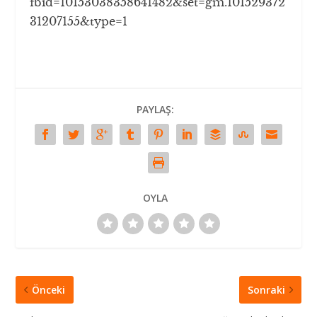
fbid=10153038358641482&set=gm.101529372
31207155&type=1
PAYLAŞ:
OYLA
Önceki
Sonraki