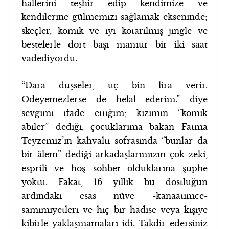
hallerini teşhir edip kendimize ve
kendilerine gülmemizi sağlamak ekseninde;
skeçler, komik ve iyi kotarılmış jingle ve
bestelerle dört başı mamur bir iki saat
vadediyordu.
“Dara düşseler, üç bin lira verir.
Ödeyemezlerse de helal ederim.” diye
sevgimi ifade ettiğim; kızımın “komik
abiler” dediği, çocuklarıma bakan Fatma
Teyzemiz’in kahvaltı sofrasında “bunlar da
bir âlem” dediği arkadaşlarımızın çok zeki,
esprili ve hoş sohbet olduklarına şüphe
yoktu. Fakat, 16 yıllık bu dostluğun
ardındaki esas nüve -kanaatimce-
samimiyetleri ve hiç bir hadise veya kişiye
kibirle yaklaşmamaları idi. Takdir edersiniz