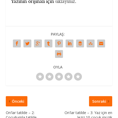
Yazının orijinali için
tıklayınız
.
PAYLAŞ:
OYLA
Önceki
Sonraki
On'lar tatilde – 2:
On'lar tatilde – 3: Yaz için en
Çocuğumla tatilde
leziz 10 çocuk müzik