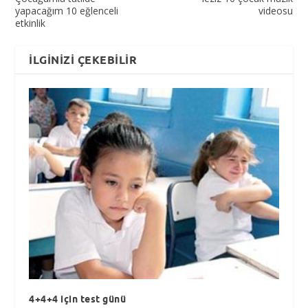
yapacağım 10 eğlenceli
videosu
etkinlik
İLGINIZI ÇEKEBILIR
4+4+4 için test günü