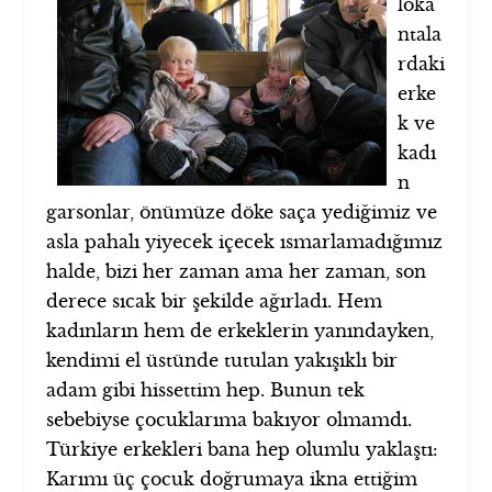
loka
ntala
rdaki
erke
k ve
kadı
n
garsonlar, önümüze döke saça yediğimiz ve
asla pahalı yiyecek içecek ısmarlamadığımız
halde, bizi her zaman ama her zaman, son
derece sıcak bir şekilde ağırladı. Hem
kadınların hem de erkeklerin yanındayken,
kendimi el üstünde tutulan yakışıklı bir
adam gibi hissettim hep. Bunun tek
sebebiyse çocuklarıma bakıyor olmamdı.
Türkiye erkekleri bana hep olumlu yaklaştı:
Karımı üç çocuk doğrumaya ikna ettiğim