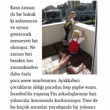
Kimi zaman
da bir baktık
ki anlamayan
ve uyum
göstermek
istemeyen biz
olmuşuz. Ne
zaman biri
benden her
zamankinden
daha fazla
para istese sinirlenirim. Ayakkabıcı
çocukların aldığı paradan hep şüphe ettim.
İstanbul’da yaşamış Fin arkadaşlarımız bizi
yalancılar konusunda korkutmuştu. Yine de
bu küçük sorunlar yurtdışında bir yabancı