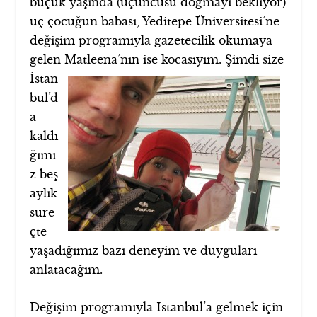
buçuk yaşında (üçüncüsü doğmayı bekliyor)
üç çocuğun babası, Yeditepe Üniversitesi’ne
değişim programıyla gazetecilik okumaya
gelen
Matleena’nın ise kocasıyım. Şimdi size
İstan
bul’d
a
kaldı
ğımı
z beş
aylık
süre
çte
yaşadığımız bazı deneyim ve duyguları
anlatacağım.
Değişim programıyla İstanbul’a gelmek için