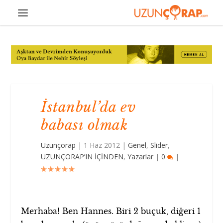
İstanbul’da ev
babası olmak
Uzunçorap
|
1 Haz 2012
|
Genel
,
Slider
,
UZUNÇORAP’IN İÇİNDEN
,
Yazarlar
|
0
|
Merhaba! Ben Hannes. Biri 2 buçuk, diğeri 1