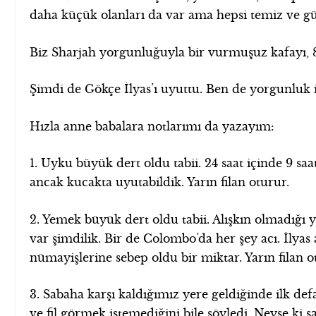
daha küçük olanları da var ama hepsi temiz ve güze
Biz Sharjah yorgunluğuyla bir vurmuşuz kafayı, 
Şimdi de Gökçe İlyas’ı uyuttu. Ben de yorgunluk 
Hızla anne babalara notlarımı da yazayım:
1. Uyku büyük dert oldu tabii. 24 saat içinde 9 saa
ancak kucakta uyutabildik. Yarın filan oturur.
2. Yemek büyük dert oldu tabii. Alışkın olmadığı 
var şimdilik. Bir de Colombo’da her şey acı. İlyas
nümayişlerine sebep oldu bir miktar. Yarın filan o
3. Sabaha karşı kaldığımız yere geldiğinde ilk d
ve fil görmek istemediğini bile söyledi. Neyse ki s