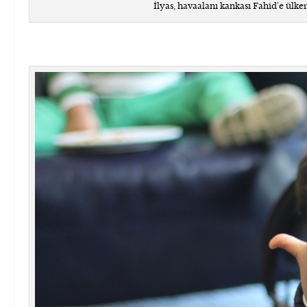
İlyas, havaalanı kankası Fahid'e ülk