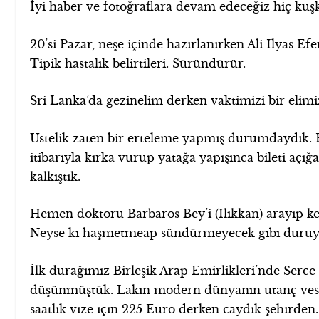
İyi haber ve fotoğraflara devam edeceğiz hiç kuşk
20’si Pazar, neşe içinde hazırlanırken Ali İlyas E
Tipik hastalık belirtileri. Süründürür.
Sri Lanka’da gezinelim derken vaktimizi bir elimi
Üstelik zaten bir erteleme yapmış durumdaydık. E
itibarıyla kırka vurup yatağa yapışınca bileti açı
kalkıştık.
Hemen doktoru Barbaros Bey’i (Ilıkkan) arayıp kend
Neyse ki haşmetmeap sündürmeyecek gibi duruyor
İlk durağımız Birleşik Arap Emirlikleri’nde Serce 
düşünmüştük. Lakin modern dünyanın utanç vesika
saatlik vize için 225 Euro derken caydık şehirden.