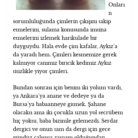
Onları
n
sorumluluğunda çimlerin çıkışını takip
etmelerini, sulama konusunda imtina
etmelerini izlemek harikulade bir
duyguydu. Hala evde çim kafalar, Aykız’a
da yaradı hem. Çimleri kesmemize gerek
kalmıyor canımız biricik kedimiz Aykız
titizlikle yiyor çimleri.
Bundan sonrası için benim iki yolum vardı,
ya Ankara’ya anane ve dedeye ya da
Bursa’ya babaanneye gitmek. Şahane
olacaktı ama iki çocukla uzun yol tecrübem
hiç yoktu, baba bizimle gelemezdi. Serdar
dergici ve onun tam da dergi için gece
gündüz çalışma zamanı olduğundan