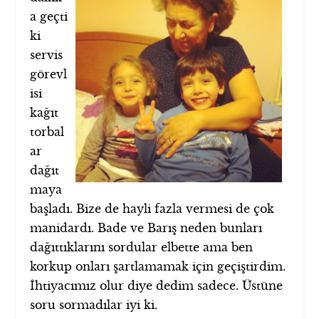
a geçti
ki
servis
görevl
isi
kağıt
torbal
ar
dağıt
maya
başladı. Bize de hayli fazla vermesi de çok
manidardı. Bade ve Barış neden bunları
dağıttıklarını sordular elbette ama ben
korkup onları şartlamamak için geçiştirdim.
İhtiyacımız olur diye dedim sadece. Üstüne
soru sormadılar iyi ki.