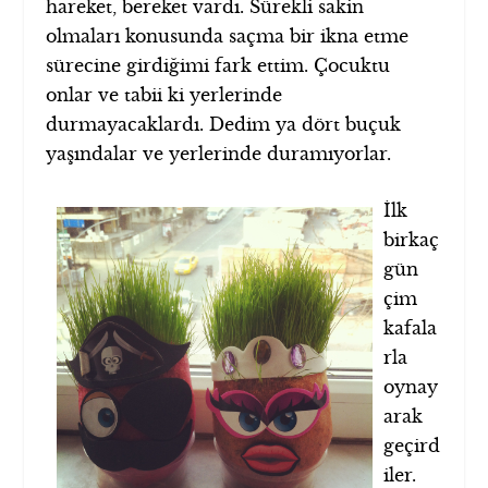
hareket, bereket vardı. Sürekli sakin
olmaları konusunda saçma bir ikna etme
sürecine girdiğimi fark ettim. Çocuktu
onlar ve tabii ki yerlerinde
durmayacaklardı. Dedim ya dört buçuk
yaşındalar ve yerlerinde duramıyorlar.
İlk
birkaç
gün
çim
kafala
rla
oynay
arak
geçird
iler.