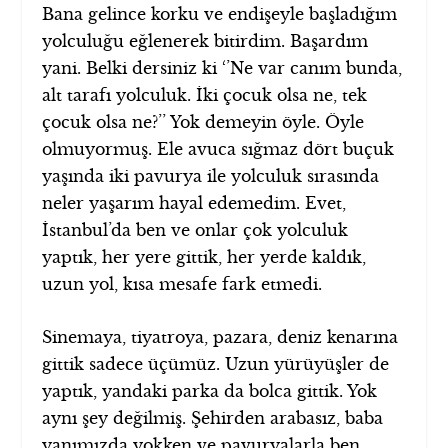
Bana gelince korku ve endişeyle başladığım
yolculuğu eğlenerek bitirdim. Başardım
yani. Belki dersiniz ki ‘’Ne var canım bunda,
alt tarafı yolculuk. İki çocuk olsa ne, tek
çocuk olsa ne?’’ Yok demeyin öyle. Öyle
olmuyormuş. Ele avuca sığmaz dört buçuk
yaşında iki pavurya ile yolculuk sırasında
neler yaşarım hayal edemedim. Evet,
İstanbul’da ben ve onlar çok yolculuk
yaptık, her yere gittik, her yerde kaldık,
uzun yol, kısa mesafe fark etmedi.
Sinemaya, tiyatroya, pazara, deniz kenarına
gittik sadece üçümüz. Uzun yürüyüşler de
yaptık, yandaki parka da bolca gittik. Yok
aynı şey değilmiş. Şehirden arabasız, baba
yanımızda yokken ve pavuryalarla ben