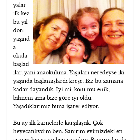
yalar
ilk kez
bu yıl
dört
yaşınd
a
okula
başlad
ılar, yani anaokuluna. Yaşıtları neredeyse iki
yaşında başlamışlardı kreşe. Biz bu zamana
kadar dayandık. İyi mi, kötü mü ettik,
bilmem ama bize göre iyi oldu.
Yaşadıklarımız buna işaret ediyor.
Bu ay ilk karnelerle karşılaştık. Çok
heyecanlıydım ben. Sanırım evimizdeki en
acayip heyecanı ben yaşadım. Pavuryalar da